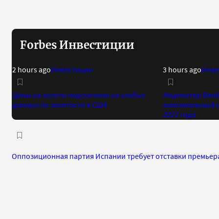
Forbes Инвестиции
2 hours ago
Инвестиции
3 hours ago
Инве
Цены на золото подскочили на слабых
Индикатор Bank 
данных по занятости в США
максимальный о
2021 года
Оппозиционная партия Испании требует отставки премьер