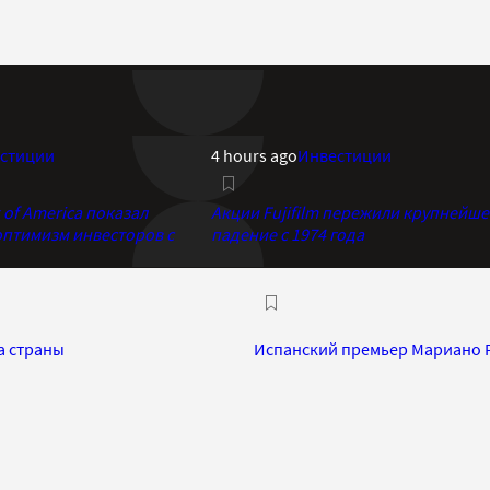
стиции
4 hours ago
Инвестиции
of America показал
Акции Fujifilm пережили крупнейше
птимизм инвесторов с
падение с 1974 года
а страны
Испанский премьер Мариано Р