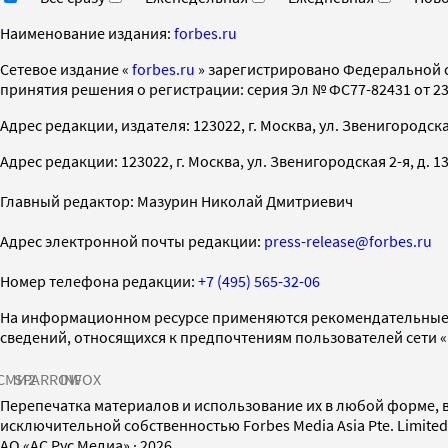
Наименование издания:
forbes.ru
Cетевое издание «
forbes.ru
» зарегистрировано Федеральной 
принятия решения о регистрации: серия Эл № ФС77-82431 от 23 
Адрес редакции, издателя: 123022, г. Москва, ул. Звенигородская 2-
Адрес редакции: 123022, г. Москва, ул. Звенигородская 2-я, д. 13, с
Главный редактор: Мазурин Николай Дмитриевич
Адрес электронной почты редакции:
press-release@forbes.ru
Номер телефона редакции:
+7 (495) 565-32-06
На информационном ресурсе применяются рекомендательные 
сведений, относящихся к предпочтениям пользователей сети 
СМИ2
SPARROW
INFOX
Перепечатка материалов и использование их в любой форме, в
исключительной собственностью Forbes Media Asia Pte. Limite
AO «АС Рус Медиа»
·
2026