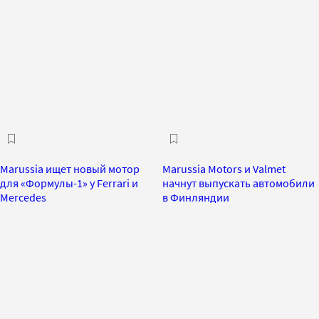
Marussia ищет новый мотор
Marussia Motors и Valmet
для «Формулы-1» у Ferrari и
начнут выпускать автомобили
Mercedes
в Финляндии