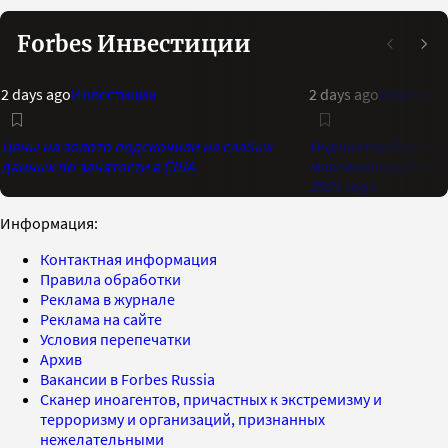
Forbes Инвестиции
2 days ago
Инвестиции
2 days ago
Инвестиц
Цены на золото подскочили на слабых
Индикатор Bank of 
данных по занятости в США
максимальный опти
2021 года
Информация:
Контактная информация
Правила обработки
Реклама в журнале
Реклама на сайте
Условия перепечатки
Архив
Вакансии в Forbes Russia
Сканер иноагентов, причастных к экстремизму и
терроризму и организаций, признанных
нежелательными