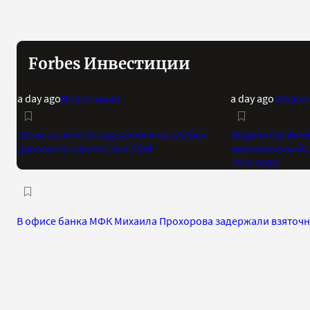
Forbes Инвестиции
a day ago
Инвестиции
a day ago
Инвест
Цены на золото подскочили на слабых
Индикатор Bank 
данных по занятости в США
максимальный о
2021 года
В офисе банка МФК Михаила Прохорова задержали взяточ