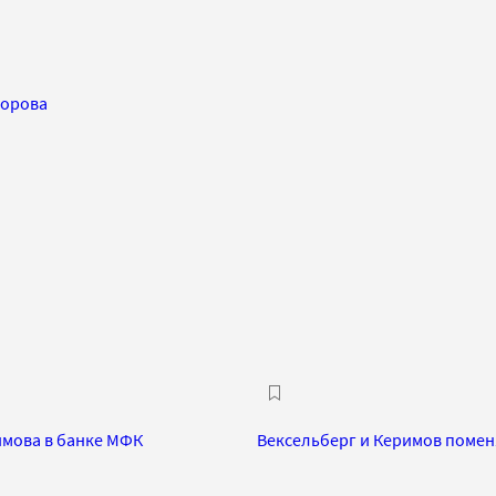
хорова
имова в банке МФК
Вексельберг и Керимов помен