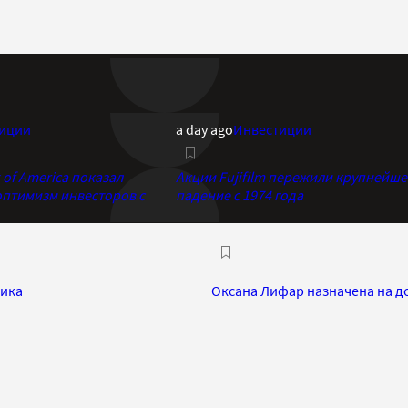
иции
a day ago
Инвестиции
of America показал
Акции Fujifilm пережили крупнейше
птимизм инвесторов с
падение с 1974 года
ника
Оксана Лифар назначена на 