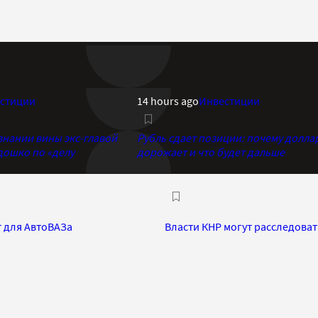
стиции
14 hours ago
Инвестиции
знании вины экс-главой
Рубль сдает позиции: почему долла
дошко по «делу
дорожает и что будет дальше
т для АвтоВАЗа
Власти КНР могут расследова