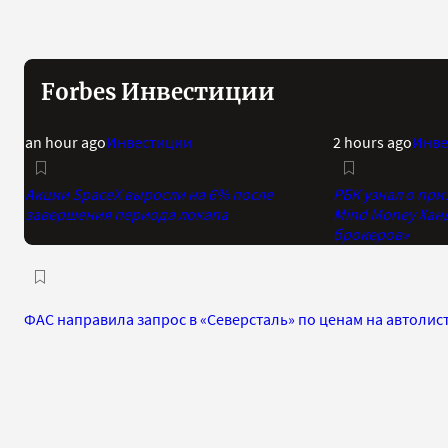
Forbes Инвестиции
an hour ago
Инвестиции
2 hours ago
Инве
Акции SpaceX выросли на 6% после
РБК узнал о при
завершения периода локапа
Mind Money Хан
брокеров»
ФАС направила запрос в «Северсталь» по ценам на автолис