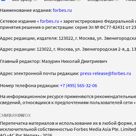
Наименование издания:
forbes.ru
Cетевое издание «
forbes.ru
» зарегистрировано Федеральной 
принятия решения о регистрации: серия Эл № ФС77-82431 от 23 
Адрес редакции, издателя: 123022, г. Москва, ул. Звенигородская 2-
Адрес редакции: 123022, г. Москва, ул. Звенигородская 2-я, д. 13, с
Главный редактор: Мазурин Николай Дмитриевич
Адрес электронной почты редакции:
press-release@forbes.ru
Номер телефона редакции:
+7 (495) 565-32-06
На информационном ресурсе применяются рекомендательные 
сведений, относящихся к предпочтениям пользователей сети 
СМИ2
SPARROW
INFOX
Перепечатка материалов и использование их в любой форме, в
исключительной собственностью Forbes Media Asia Pte. Limite
AO «АС Рус Медиа»
·
2026