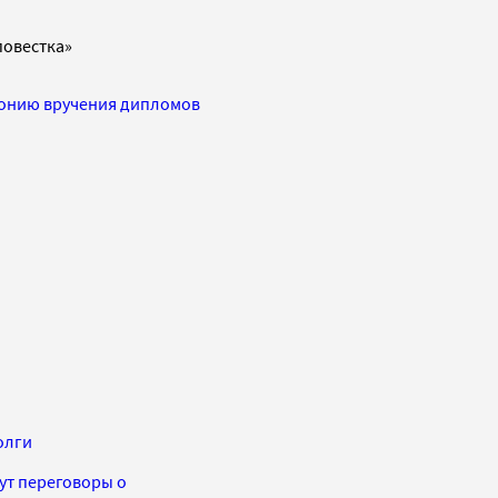
повестка»
онию вручения дипломов
олги
ут переговоры о