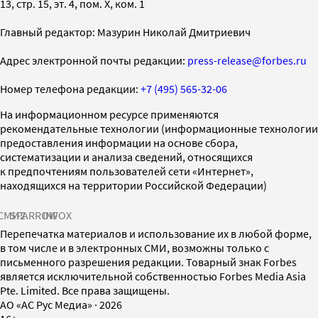
13, стр. 15, эт. 4, пом. X, ком. 1
Главный редактор: Мазурин Николай Дмитриевич
Адрес электронной почты редакции:
press-release@forbes.ru
Номер телефона редакции:
+7 (495) 565-32-06
На информационном ресурсе применяются
рекомендательные технологии (информационные технологии
предоставления информации на основе сбора,
систематизации и анализа сведений, относящихся
к предпочтениям пользователей сети «Интернет»,
находящихся на территории Российской Федерации)
СМИ2
SPARROW
INFOX
Перепечатка материалов и использование их в любой форме,
в том числе и в электронных СМИ, возможны только с
письменного разрешения редакции. Товарный знак Forbes
является исключительной собственностью Forbes Media Asia
Pte. Limited. Все права защищены.
AO «АС Рус Медиа»
·
2026