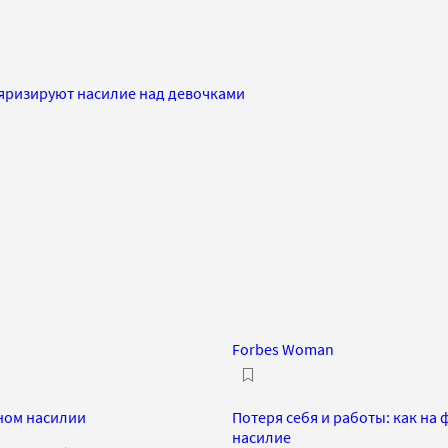
ляризируют насилие над девочками
Forbes Woman
ном насилии
Потеря себя и работы: как н
насилие