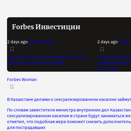
Forbes Инвестиции
2 days ago
Инвестиции
2 days ago
Инвес
Цены на золото подскочили на слабых
Индикатор Bank 
данных по занятости в США
максимальный о
2021 года
Forbes Woman
В Казахстане делами о сексуализированном насилии займ
По словам заместителя министра внутренних дел Казахстан
сексуализированном насилии в стране будут заниматься ж
отметил, что подобная мера поможет снизить дополнител
для пострадавших