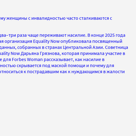
ему женщины с инвалидностью часто сталкиваются с
ва–три раза чаще переживают насилие. В конце 2025 года
я организация Equality Now опубликовала посвященный
данных, собранных в странах Центральной Азии. Советница
lity Now Дарьяна Грязнова, которая принимала участие в
е для Forbes Woman рассказывает, как насилие в
остью скрывается под маской помощи и почему для
 относиться к пострадавшим как к нуждающимся в жалости