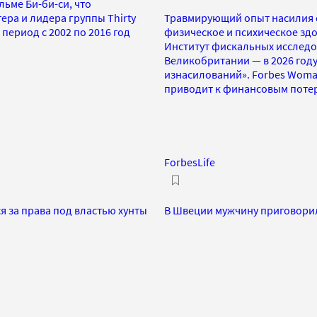
ьме Би-би-си, что
ра и лидера группы Thirty
Травмирующий опыт насилия о
период с 2002 по 2016 год
физическое и психическое здо
Институт фискальных исследов
Великобритании — в 2026 год
изнасилований». Forbes Woman
приводит к финансовым потеря
ForbesLife
 за права под властью хунты
В Швеции мужчину приговорил