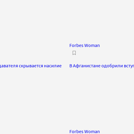
Forbes Woman
одавателя скрывается насилие
В Афганистане одобрили вступ
Forbes Woman