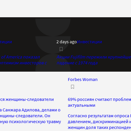
тиции
2 days ago
Инвестиции
of America показал
Акции Fujifilm пережили крупнейше
птимизм инвесторов с
падение с 1974 года
Forbes Woman
утся женщины-следователи
69% россиян считают пробле
актуальными
а Санжара Адилова, делами о
енщины-следователи. Он
Согласно результатам опроса 
ьную психологическую травму
давлением, дискриминацией и
женщин доля таких респонден