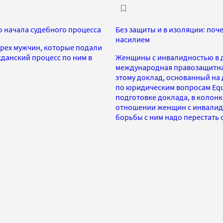
о начала судебного процесса
Без защиты и в изоляции: поч
насилием
трех мужчин, которые подали
жданский процесс по ним в
Женщины с инвалидностью в д
международная правозащитна
этому доклад, основанный на 
по юридическим вопросам Equa
подготовке доклада, в колонк
отношении женщин с инвалидн
борьбы с ним надо перестать