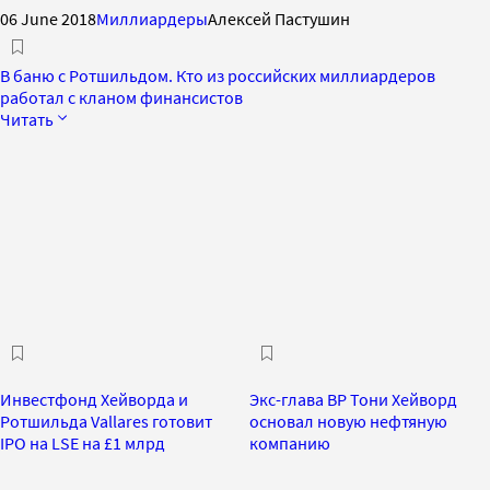
06 June 2018
Миллиардеры
Алексей Пастушин
В баню с Ротшильдом. Кто из российских миллиардеров
работал с кланом финансистов
Читать
Инвестфонд Хейворда и
Экс-глава BP Тони Хейворд
Ротшильда Vallares готовит
основал новую нефтяную
IPO на LSE на £1 млрд
компанию