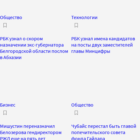
Общество
Технологии
РБК узнал о скором
РБК узнал имена кандидатов
назначении экс-губернатора
на посты двух заместителей
Белгородской области послом
главы Минцифры
в Абхазии
Бизнес
Общество
Мишустин переназначил
Чубайс перестал быть главой
Белозерова гендиректором
попечительского совета
РЖД еще на пять лет
фонда Гайдара