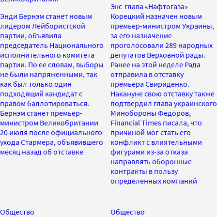
Экс-глава «Нафтогаза»
Энди Бернэм станет новым
Корецкий назначен новым
лидером Лейбористской
премьер-министром Украины,
партии, объявила
за его назначение
председатель Национального
проголосовали 289 народных
исполнительного комитета
депутатов Верховной рады.
партии. По ее словам, выборы
Ранее на этой неделе Рада
не были напряженными, так
отправила в отставку
как был только один
премьера Свириденко.
подходящий кандидат с
Накануне свою отставку также
правом баллотироваться.
подтвердил глава украинского
Бернэм станет премьер-
Минобороны Федоров,
министром Великобритании
Financial Times писала, что
20 июля после официального
причиной мог стать его
ухода Стармера, объявившего
конфликт с влиятельными
месяц назад об отставке
фигурами из-за отказа
направлять оборонные
контракты в пользу
определенных компаний
Общество
Общество