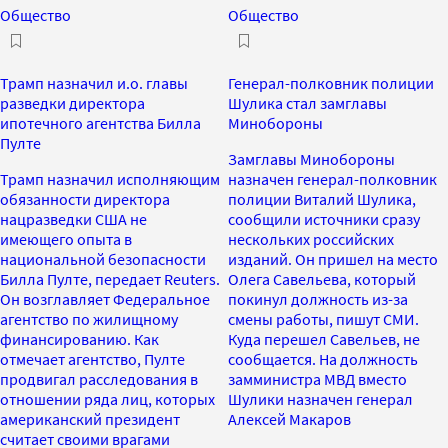
Общество
Общество
Трамп назначил и.о. главы
Генерал-полковник полиции
разведки директора
Шулика стал замглавы
ипотечного агентства Билла
Минобороны
Пулте
Замглавы Минобороны
Трамп назначил исполняющим
назначен генерал-полковник
обязанности директора
полиции Виталий Шулика,
нацразведки США не
сообщили источники сразу
имеющего опыта в
нескольких российских
национальной безопасности
изданий. Он пришел на место
Билла Пулте, передает Reuters.
Олега Савельева, который
Он возглавляет Федеральное
покинул должность из-за
агентство по жилищному
смены работы, пишут СМИ.
финансированию. Как
Куда перешел Савельев, не
отмечает агентство, Пулте
сообщается. На должность
продвигал расследования в
замминистра МВД вместо
отношении ряда лиц, которых
Шулики назначен генерал
американский президент
Алексей Макаров
считает своими врагами