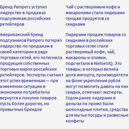
Бренд Pampers уступил
Чай с растворимым кофе и
лидерство в продажах
макаронами стали лидерами
подгузникам российских
продаж продуктов со
ретейлеров
скидками
Американский бренд
Лидерами продаж товаров со
подгузников Pampers потерял
скидками в российских
лидерство по продажам в
торговых сетях стали
своей категории в ряде
растворимый кофе, чай,
торговых сетей, его потеснила
макароны и оливки,
продукция собственных
подсчитали в NielsenIQ. Это
торговых марок российских
товары, в которых велика
ретейлеров. Эксперты считают
доля импорта, производители
этот успех временным — при
на фоне укрепления рубля
изменении ситуации в
могут позволить давать на них
экономике потребители
скидки, отмечают эксперты.
вернутся к покупке товаров
Годом ранее лидерами в
пусть более дорогих, но
деньгах по промо были
привычных брендов
шоколадные плитки, средства
для мытья посуды и развесные
конфеты