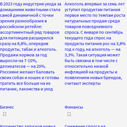
В 2023 году индустрия ухода за
Алкоголь впервые за семь лет
домашними животными стала
уступил продуктам питания
самой динамичной с точки
первое место по темпам роста
зрения разнообразия в
натуральных продаж среди
российском ретейле:
товаров повседневного
ассортиментный ряд товаров
спроса. С января по сентябрь
для питомцев расширился
текущего года спрос на
сразу на 8,8%, опередив
продукты питания рос на 3,8%
продукты, табак и алкоголь.
год к году, на алкоголь — на
Продажи кормов за год
3,3%. Такая ситуация может
выросли на 7-10%,
быть связана в том числе с
деликатесов — на 20%.
относительно низкой
Россияне желают баловать
инфляцией на продукты и
своих собак и кошек и готовы
появлением новых брендов,
тратить все больше на их
считают эксперты
питание, лакомства и уход
Бизнес
Финансы
Количество запусков новых
Снижение спроса на