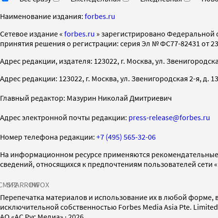
Наименование издания:
forbes.ru
Cетевое издание «
forbes.ru
» зарегистрировано Федеральной 
принятия решения о регистрации: серия Эл № ФС77-82431 от 23 
Адрес редакции, издателя: 123022, г. Москва, ул. Звенигородская 2-
Адрес редакции: 123022, г. Москва, ул. Звенигородская 2-я, д. 13, с
Главный редактор: Мазурин Николай Дмитриевич
Адрес электронной почты редакции:
press-release@forbes.ru
Номер телефона редакции:
+7 (495) 565-32-06
На информационном ресурсе применяются рекомендательные 
сведений, относящихся к предпочтениям пользователей сети 
СМИ2
SPARROW
INFOX
Перепечатка материалов и использование их в любой форме, в
исключительной собственностью Forbes Media Asia Pte. Limite
AO «АС Рус Медиа»
·
2026