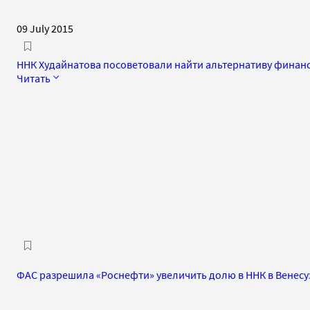
09 July 2015
ННК Худайнатова посоветовали найти альтернативу финан
Читать
ФАС разрешила «Роснефти» увеличить долю в ННК в Венесу