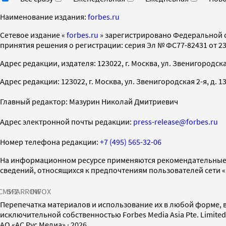
Наименование издания:
forbes.ru
Cетевое издание «
forbes.ru
» зарегистрировано Федеральной 
принятия решения о регистрации: серия Эл № ФС77-82431 от 23 
Адрес редакции, издателя: 123022, г. Москва, ул. Звенигородская 2-
Адрес редакции: 123022, г. Москва, ул. Звенигородская 2-я, д. 13, с
Главный редактор: Мазурин Николай Дмитриевич
Адрес электронной почты редакции:
press-release@forbes.ru
Номер телефона редакции:
+7 (495) 565-32-06
На информационном ресурсе применяются рекомендательные 
сведений, относящихся к предпочтениям пользователей сети 
СМИ2
SPARROW
INFOX
Перепечатка материалов и использование их в любой форме, в
исключительной собственностью Forbes Media Asia Pte. Limite
AO «АС Рус Медиа»
·
2026