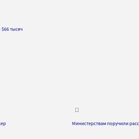
 $66 тысяч
кер
Министерствам поручили расс