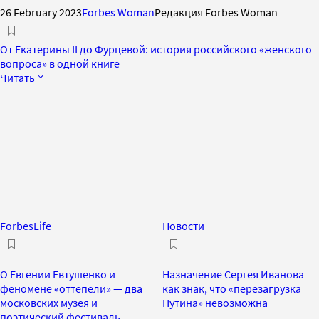
26 February 2023
Forbes Woman
Редакция Forbes Woman
От Екатерины II до Фурцевой: история российского «женского
вопроса» в одной книге
Читать
ForbesLife
Новости
О Евгении Евтушенко и
Назначение Сергея Иванова
феномене «оттепели» — два
как знак, что «перезагрузка
московских музея и
Путина» невозможна
поэтический фестиваль