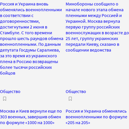
Россия и Украина вновь
Минобороны сообщило о
обменялись военнопленными
начале нового этапа обмена
в соответствии с
пленными между Россией и
договоренностями,
Украиной. Москва вернула
достигнутыми 2 июня в
первую группу российских
Стамбуле. С того времени
военнослужащих в возрасте до
прошло шесть раундов обмена
25 лет, группу украинских
военнопленными. По данным
передали Киеву, сказано в
депутата Госдумы Саралиева,
сообщении ведомства
за это время из украинского
плена в Россию возвращены
более тысячи российских
бойцов
Общество
Общество
Москва и Киев вернули еще по
Россия и Украина обменялись
303 военных, завершив обмен
военнопленными по формуле
по формуле «1000 на 1000»
«205 на 205»