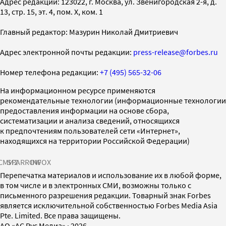
Адрес редакции: 123022, г. Москва, ул. Звенигородская 2-я, д.
13, стр. 15, эт. 4, пом. X, ком. 1
Главный редактор: Мазурин Николай Дмитриевич
Адрес электронной почты редакции:
press-release@forbes.ru
Номер телефона редакции:
+7 (495) 565-32-06
На информационном ресурсе применяются
рекомендательные технологии (информационные технологии
предоставления информации на основе сбора,
систематизации и анализа сведений, относящихся
к предпочтениям пользователей сети «Интернет»,
находящихся на территории Российской Федерации)
СМИ2
SPARROW
INFOX
Перепечатка материалов и использование их в любой форме,
в том числе и в электронных СМИ, возможны только с
письменного разрешения редакции. Товарный знак Forbes
является исключительной собственностью Forbes Media Asia
Pte. Limited. Все права защищены.
AO «АС Рус Медиа»
·
2026