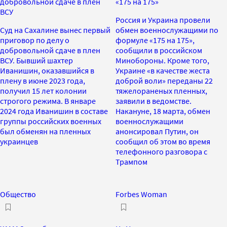
добровольной сдаче в плен
«175 на 175»
ВСУ
Россия и Украина провели
Суд на Сахалине вынес первый
обмен военнослужащими по
приговор по делу о
формуле «175 на 175»,
добровольной сдаче в плен
сообщили в российском
ВСУ. Бывший шахтер
Минобороны. Кроме того,
Иванишин, оказавшийся в
Украине «в качестве жеста
плену в июне 2023 года,
доброй воли» переданы 22
получил 15 лет колонии
тяжелораненых пленных,
строгого режима. В январе
заявили в ведомстве.
2024 года Иванишин в составе
Накануне, 18 марта, обмен
группы российских военных
военнослужащими
был обменян на пленных
анонсировал Путин, он
украинцев
сообщил об этом во время
телефонного разговора с
Трампом
Общество
Forbes Woman