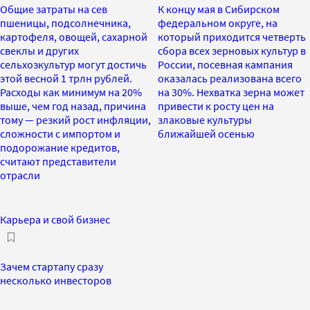
Общие затраты на сев
К концу мая в Сибирском
пшеницы, подсолнечника,
федеральном округе, на
картофеля, овощей, сахарной
который приходится четверть
свеклы и других
сбора всех зерновых культур в
сельхозкультур могут достичь
России, посевная кампания
этой весной 1 трлн рублей.
оказалась реализована всего
Расходы как минимум на 20%
на 30%. Нехватка зерна может
выше, чем год назад, причина
привести к росту цен на
тому — резкий рост инфляции,
злаковые культуры
сложности с импортом и
ближайшей осенью
подорожание кредитов,
считают представители
отрасли
Карьера и свой бизнес
Зачем стартапу сразу
несколько инвесторов