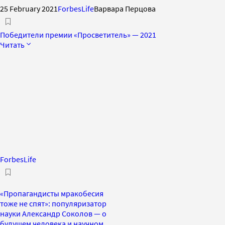
25 February 2021
ForbesLife
Варвара Перцова
Победители премии «Просветитель» — 2021
Читать
ForbesLife
«Пропагандисты мракобесия
тоже не спят»: популяризатор
науки Александр Соколов — о
будущем человека и научном