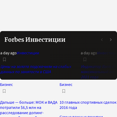
Forbes Инвестиции
a day ago
Инвестиции
a day ago
Инвестиц
Цены на золото подскочили на слабых
Индикатор Bank of 
данных по занятости в США
максимальный опти
2021 года
Бизнес
Бизнес
Дальше — больше: МОК и ВАДА
10 главных спортивных сделок
потратили $6,5 млн на
2016 года
расследование допинг-
Самые важные покупки,