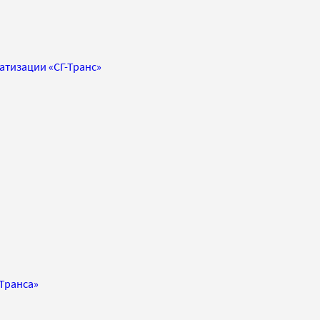
атизации «СГ-Транс»
-Транса»