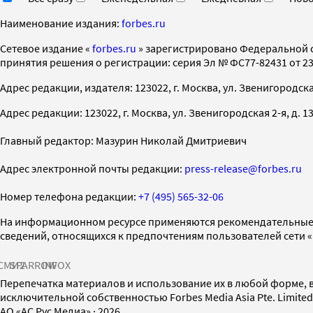
Наименование издания:
forbes.ru
Cетевое издание «
forbes.ru
» зарегистрировано Федеральной 
принятия решения о регистрации: серия Эл № ФС77-82431 от 23 
Адрес редакции, издателя: 123022, г. Москва, ул. Звенигородская 2-
Адрес редакции: 123022, г. Москва, ул. Звенигородская 2-я, д. 13, с
Главный редактор: Мазурин Николай Дмитриевич
Адрес электронной почты редакции:
press-release@forbes.ru
Номер телефона редакции:
+7 (495) 565-32-06
На информационном ресурсе применяются рекомендательные 
сведений, относящихся к предпочтениям пользователей сети 
СМИ2
SPARROW
INFOX
Перепечатка материалов и использование их в любой форме, в
исключительной собственностью Forbes Media Asia Pte. Limite
AO «АС Рус Медиа»
·
2026