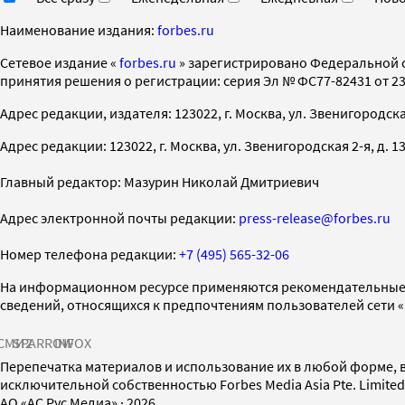
Наименование издания:
forbes.ru
Cетевое издание «
forbes.ru
» зарегистрировано Федеральной 
принятия решения о регистрации: серия Эл № ФС77-82431 от 23 
Адрес редакции, издателя: 123022, г. Москва, ул. Звенигородская 2-
Адрес редакции: 123022, г. Москва, ул. Звенигородская 2-я, д. 13, с
Главный редактор: Мазурин Николай Дмитриевич
Адрес электронной почты редакции:
press-release@forbes.ru
Номер телефона редакции:
+7 (495) 565-32-06
На информационном ресурсе применяются рекомендательные 
сведений, относящихся к предпочтениям пользователей сети 
СМИ2
SPARROW
INFOX
Перепечатка материалов и использование их в любой форме, в
исключительной собственностью Forbes Media Asia Pte. Limite
AO «АС Рус Медиа»
·
2026