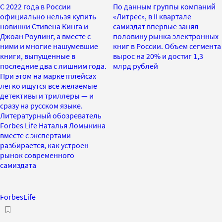
С 2022 года в России
По данным группы компаний
официально нельзя купить
«Литрес», в II квартале
новинки Стивена Кинга и
самиздат впервые занял
Джоан Роулинг, а вместе с
половину рынка электронных
ними и многие нашумевшие
книг в России. Объем сегмента
книги, выпущенные в
вырос на 20% и достиг 1,3
последние два с лишним года.
млрд рублей
При этом на маркетплейсах
легко ищутся все желаемые
детективы и триллеры — и
сразу на русском языке.
Литературный обозреватель
Forbes Life Наталья Ломыкина
вместе с экспертами
разбирается, как устроен
рынок современного
самиздата
ForbesLife