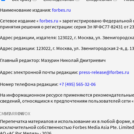
Наименование издания:
forbes.ru
Cетевое издание «
forbes.ru
» зарегистрировано Федеральной 
принятия решения о регистрации: серия Эл № ФС77-82431 от 23 
Адрес редакции, издателя: 123022, г. Москва, ул. Звенигородская 2-
Адрес редакции: 123022, г. Москва, ул. Звенигородская 2-я, д. 13, с
Главный редактор: Мазурин Николай Дмитриевич
Адрес электронной почты редакции:
press-release@forbes.ru
Номер телефона редакции:
+7 (495) 565-32-06
На информационном ресурсе применяются рекомендательные 
сведений, относящихся к предпочтениям пользователей сети 
СМИ2
SPARROW
INFOX
Перепечатка материалов и использование их в любой форме, в
исключительной собственностью Forbes Media Asia Pte. Limite
AO «АС Рус Медиа»
·
2026