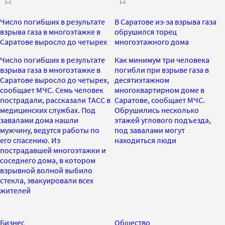
Число погибших в результате
В Саратове из-за взрыва газа
взрыва газа в многоэтажке в
обрушился торец
Саратове выросло до четырех
многоэтажного дома
Число погибших в результате
Как минимум три человека
взрыва газа в многоэтажке в
погибли при взрыве газа в
Саратове выросло до четырех,
десятиэтажном
сообщает МЧС. Семь человек
многоквартирном доме в
пострадали, рассказали ТАСС в
Саратове, сообщает МЧС.
медицинских службах. Под
Обрушились несколько
завалами дома нашли
этажей углового подъезда,
мужчину, ведутся работы по
под завалами могут
его спасению. Из
находиться люди
пострадавшей многоэтажки и
соседнего дома, в котором
взрывной волной выбило
стекла, эвакуировали всех
жителей
Бизнес
Общество