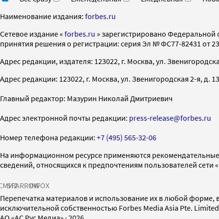
Наименование издания:
forbes.ru
Cетевое издание «
forbes.ru
» зарегистрировано Федеральной 
принятия решения о регистрации: серия Эл № ФС77-82431 от 23 
Адрес редакции, издателя: 123022, г. Москва, ул. Звенигородская 2-
Адрес редакции: 123022, г. Москва, ул. Звенигородская 2-я, д. 13, с
Главный редактор: Мазурин Николай Дмитриевич
Адрес электронной почты редакции:
press-release@forbes.ru
Номер телефона редакции:
+7 (495) 565-32-06
На информационном ресурсе применяются рекомендательные 
сведений, относящихся к предпочтениям пользователей сети 
СМИ2
SPARROW
INFOX
Перепечатка материалов и использование их в любой форме, в
исключительной собственностью Forbes Media Asia Pte. Limite
AO «АС Рус Медиа»
·
2026