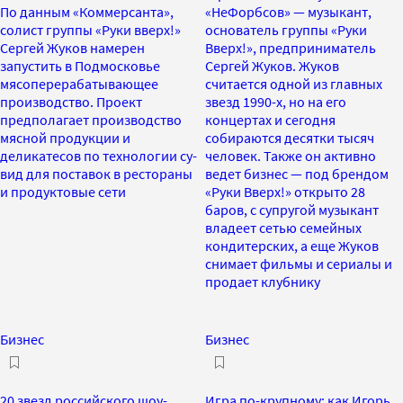
По данным «Коммерсанта»,
«НеФорбсов» — музыкант,
солист группы «Руки вверх!»
основатель группы «Руки
Сергей Жуков намерен
Вверх!», предприниматель
запустить в Подмосковье
Сергей Жуков. Жуков
мясоперерабатывающее
считается одной из главных
производство. Проект
звезд 1990-х, но на его
предполагает производство
концертах и сегодня
мясной продукции и
собираются десятки тысяч
деликатесов по технологии су-
человек. Также он активно
вид для поставок в рестораны
ведет бизнес — под брендом
и продуктовые сети
«Руки Вверх!» открыто 28
баров, с супругой музыкант
владеет сетью семейных
кондитерских, а еще Жуков
снимает фильмы и сериалы и
продает клубнику
Бизнес
Бизнес
20 звезд российского шоу-
Игра по-крупному: как Игорь