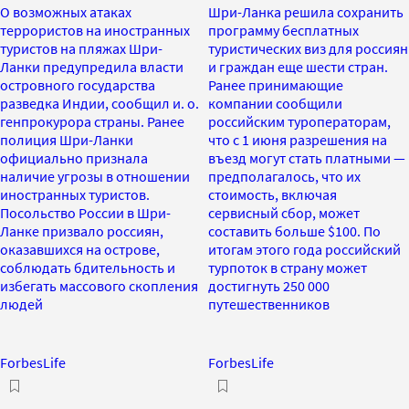
О возможных атаках
Шри-Ланка решила сохранить
террористов на иностранных
программу бесплатных
туристов на пляжах Шри-
туристических виз для россиян
Ланки предупредила власти
и граждан еще шести стран.
островного государства
Ранее принимающие
разведка Индии, сообщил и. о.
компании сообщили
генпрокурора страны. Ранее
российским туроператорам,
полиция Шри-Ланки
что с 1 июня разрешения на
официально признала
въезд могут стать платными —
наличие угрозы в отношении
предполагалось, что их
иностранных туристов.
стоимость, включая
Посольство России в Шри-
сервисный сбор, может
Ланке призвало россиян,
составить больше $100. По
оказавшихся на острове,
итогам этого года российский
соблюдать бдительность и
турпоток в страну может
избегать массового скопления
достигнуть 250 000
людей
путешественников
ForbesLife
ForbesLife