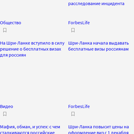
расследование инцидента
Общество
ForbesLife
На Шри-Ланке вступило в силу
Шри-Ланка начала выдавать
решение о бесплатных визах
бесплатные визы россиянам
для россиян
Видео
ForbesLife
Мафия, обман, и успех: с чем
Шри-Ланка повысит цены на
сталкиваются российские
оформление виз с 1 декабря