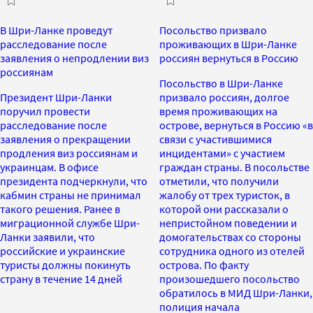
В Шри-Ланке проведут
Посольство призвало
расследование после
проживающих в Шри-Ланке
заявления о непродлении виз
россиян вернуться в Россию
россиянам
Посольство в Шри-Ланке
Президент Шри-Ланки
призвало россиян, долгое
поручил провести
время проживающих на
расследование после
острове, вернуться в Россию «в
заявления о прекращении
связи с участившимися
продления виз россиянам и
инцидентами» с участием
украинцам. В офисе
граждан страны. В посольстве
президента подчеркнули, что
отметили, что получили
кабмин страны не принимал
жалобу от трех туристок, в
такого решения. Ранее в
которой они рассказали о
миграционной службе Шри-
непристойном поведении и
Ланки заявили, что
домогательствах со стороны
российские и украинские
сотрудника одного из отелей
туристы должны покинуть
острова. По факту
страну в течение 14 дней
произошедшего посольство
обратилось в МИД Шри-Ланки,
полиция начала