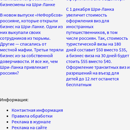
бизнесмены на Шри-Ланке
С 1 декабря Шри-Ланка
В новом выпуске «НеФорбсов»
увеличит стоимость
россияне, которые открыли
оформления виз для
бизнес на Шри-Ланке. Одни из
иностранных
них выкупали своих
путешественников, в том
сотрудников из тюрьмы.
числе россиян. Так, стоимость
Другие — спасались от
туристической визы на 180
местной мафии. Третьи теряли
дней составит $50 вместо $35,
бизнес из-за собственной
а бизнес-виза на 30 дней будет
доверчивости. И все же, чем
стоить $55 вместо $40.
Шри-Ланка привлекает
Оформление транзитных виз и
россиян?
разрешений на въезд для
детей до 12 лет останется
бесплатным
Информация:
Контактная информация
Правила обработки
Реклама в журнале
Реклама на сайте