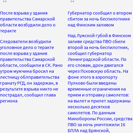
После взрыва у здания
Губернатор сообщил о втором
правительства Самарской
сбитом за ночь беспилотнике
области возбудили дело о
над Финским заливом
теракте
Над Лужской губой в Финском
Следователи возбудили
заливе средства ПВО сбили
уголовное дело о теракте
второй за ночь беспилотник,
после взрыва у здания
сообщил губернатор
правительства Самарской
Ленинградской области. По
области, сообщили в СК. Рано
его словам, дрон двигался
утром мужчина бросил на
через Псковскую область. На
лестницу облправительства
фоне этого в аэропорту
гранату РГД, он задержан, в
Пулково были введены
результате взрыва никто не
временные ограничения на
пострадал, сообщил глава
прием и отправку самолетов:
региона
на вылет и прилет задержаны
несколько десятков
самолетов. По данным
Минобороны России, средства
ПВО за ночь уничтожили 16
БПЛА над Брянской,