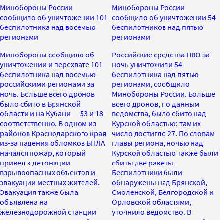
Минобороны России
Минобороны России
сообщило об уничтожении 101
сообщило об уничтожении 54
беспилотника над восемью
беспилотников над пятью
регионами
регионами
Минобороны сообщило об
Российские средства ПВО за
уничтожении и перехвате 101
ночь уничтожили 54
беспилотника над восемью
беспилотника над пятью
российскими регионами за
регионами, сообщило
ночь. Больше всего дронов
Минобороны России. Больше
было сбито в Брянской
всего дронов, по данным
области и на Кубани — 53 и 18
ведомства, было сбито над
соответственно. В одном из
Курской областью: там их
районов Краснодарского края
число достигло 27. По словам
из-за падения обломков БПЛА
главы региона, ночью над
начался пожар, который
Курской областью также были
привел к детонации
сбиты две ракеты.
взрывоопасных объектов и
Беспилотники были
эвакуации местных жителей.
обнаружены над Брянской,
Эвакуация также была
Смоленской, Белгородской и
объявлена на
Орловской областями,
железнодорожной станции
уточнило ведомство. В