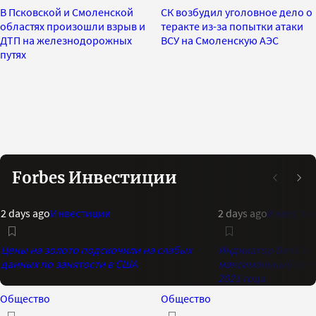
В Псковской и Смоленской
СК возбудил уголовное дело о
областях произошли взрыв и
теракте из-за попытки атаки
ДТП на железнодорожных
ВСУ на Смоленскую АЭС
путях
Forbes Инвестиции
2 days ago
Инвестиции
2 days ago
Инвестиц
Цены на золото подскочили на слабых
Индикатор Bank of 
данных по занятости в США
максимальный опти
2021 года
Общество
Общество