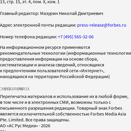
13, стр. 15, эт. 4, пом. X, ком. 1
Главный редактор: Мазурин Николай Дмитриевич
Адрес электронной почты редакции:
press-release@forbes.ru
Номер телефона редакции:
+7 (495) 565-32-06
На информационном ресурсе применяются
рекомендательные технологии (информационные технологии
предоставления информации на основе сбора,
систематизации и анализа сведений, относящихся
к предпочтениям пользователей сети «Интернет»,
находящихся на территории Российской Федерации)
СМИ2
SPARROW
INFOX
Перепечатка материалов и использование их в любой форме,
в том числе и в электронных СМИ, возможны только с
письменного разрешения редакции. Товарный знак Forbes
является исключительной собственностью Forbes Media Asia
Pte. Limited. Все права защищены.
AO «АС Рус Медиа»
·
2026