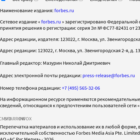
Наименование издания:
forbes.ru
Cетевое издание «
forbes.ru
» зарегистрировано Федеральной 
принятия решения о регистрации: серия Эл № ФС77-82431 от 23 
Адрес редакции, издателя: 123022, г. Москва, ул. Звенигородская 2-
Адрес редакции: 123022, г. Москва, ул. Звенигородская 2-я, д. 13, с
Главный редактор: Мазурин Николай Дмитриевич
Адрес электронной почты редакции:
press-release@forbes.ru
Номер телефона редакции:
+7 (495) 565-32-06
На информационном ресурсе применяются рекомендательные 
сведений, относящихся к предпочтениям пользователей сети 
СМИ2
SPARROW
INFOX
Перепечатка материалов и использование их в любой форме, в
исключительной собственностью Forbes Media Asia Pte. Limite
AO «АС Рус Медиа»
·
2026