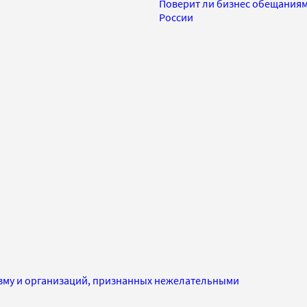
Поверит ли бизнес обещаниям
России
изму и организаций, признанных нежелательными