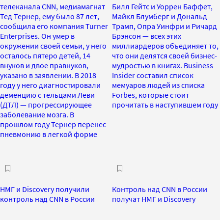
телеканала CNN, медиамагнат
Билл Гейтс и Уоррен Баффет,
Тед Тернер, ему было 87 лет,
Майкл Блумберг и Дональд
сообщила его компания Turner
Трамп, Опра Уинфри и Ричард
Enterprises. Он умер в
Брэнсон — всех этих
окружении своей семьи, у него
миллиардеров объединяет то,
осталось пятеро детей, 14
что они делятся своей бизнес-
внуков и двое правнуков,
мудростью в книгах. Business
указано в заявлении. В 2018
Insider составил список
году у него диагностировали
мемуаров людей из списка
деменцию с тельцами Леви
Forbes, которые стоит
(ДТЛ) — прогрессирующее
прочитать в наступившем году
заболевание мозга. В
прошлом году Тернер перенес
пневмонию в легкой форме
НМГ и Discovery получили
Контроль над CNN в России
контроль над CNN в России
получат НМГ и Discovery