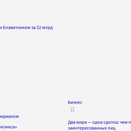
и Блаватником за $2 млрд
Бизнес
ридманом
Два мира — одна сделка: чем 
бизнеса»
заинтересованных лиц