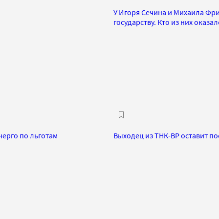
У Игоря Сечина и Михаила Фр
государству. Кто из них оказа
нерго по льготам
Выходец из ТНК-BP оставит п