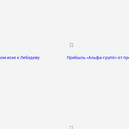
ном иске к Лебедеву
Прибыль «Альфа-групп» от пр