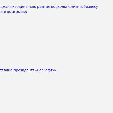
идмана кардинально разные подходы к жизни, бизнесу,
лся в выигрыше?
ост вице-президента «Роснефти»