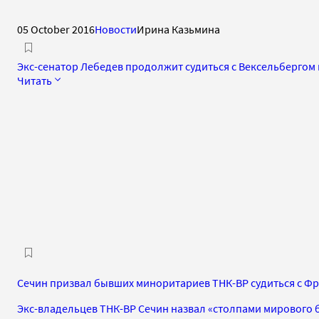
05 October 2016
Новости
Ирина Казьмина
Экс-сенатор Лебедев продолжит судиться с Вексельбергом 
Читать
Сечин призвал бывших миноритариев ТНК-ВР судиться с Ф
Экс-владельцев ТНК-BP Сечин назвал «столпами мирового 