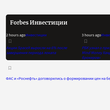
Forbes Инвестиции
2 hours ago
Инвестиции
3 hours ago
Инве
Акции SpaceX выросли на 6% после
РБК узнал о при
завершения периода локапа
Mind Money Хан
брокеров»
ФАС и «Роснефть» договорились о формировании цен на б