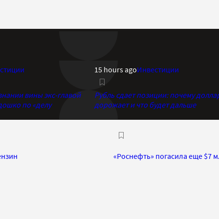
стиции
15 hours ago
Инвестиции
знании вины экс-главой
Рубль сдает позиции: почему долла
дошко по «делу
дорожает и что будет дальше
ензин
«Роснефть» погасила еще $7 м