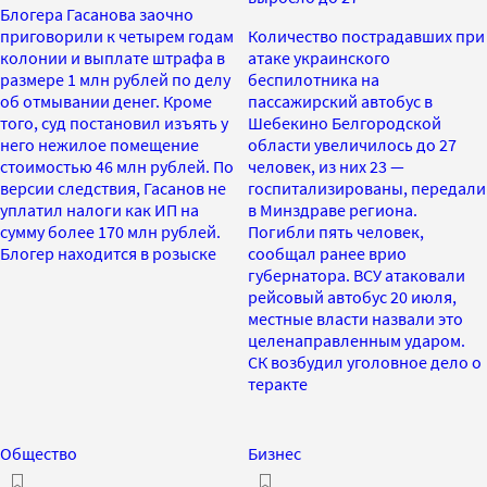
Блогера Гасанова заочно
приговорили к четырем годам
Количество пострадавших при
колонии и выплате штрафа в
атаке украинского
размере 1 млн рублей по делу
беспилотника на
об отмывании денег. Кроме
пассажирский автобус в
того, суд постановил изъять у
Шебекино Белгородской
него нежилое помещение
области увеличилось до 27
стоимостью 46 млн рублей. По
человек, из них 23 —
версии следствия, Гасанов не
госпитализированы, передали
уплатил налоги как ИП на
в Минздраве региона.
сумму более 170 млн рублей.
Погибли пять человек,
Блогер находится в розыске
сообщал ранее врио
губернатора. ВСУ атаковали
рейсовый автобус 20 июля,
местные власти назвали это
целенаправленным ударом.
СК возбудил уголовное дело о
теракте
Общество
Бизнес