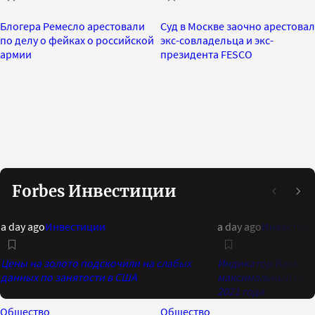
Блогера Ремесло арестовали
Суд в Москве заочно арестовал
по делу о фейках о российской
экс-совладельца и экс-
армии
президента FESCO
Forbes Инвестиции
a day ago
Инвестиции
a day ago
Инвестиц
Цены на золото подскочили на слабых
Индикатор Bank of 
данных по занятости в США
максимальный опти
2021 года
Общество
Общество