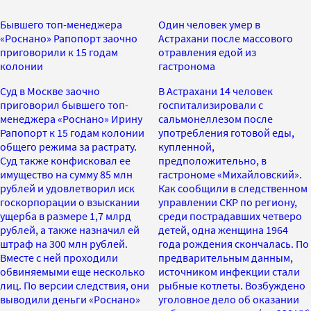
Бывшего топ-менеджера
Один человек умер в
«Роснано» Рапопорт заочно
Астрахани после массового
приговорили к 15 годам
отравления едой из
колонии
гастронома
Суд в Москве заочно
В Астрахани 14 человек
приговорил бывшего топ-
госпитализировали с
менеджера «Роснано» Ирину
сальмонеллезом после
Рапопорт к 15 годам колонии
употребления готовой еды,
общего режима за растрату.
купленной,
Суд также конфисковал ее
предположительно, в
имущество на сумму 85 млн
гастрономе «Михайловский».
рублей и удовлетворил иск
Как сообщили в следственном
госкорпорации о взыскании
управлении СКР по региону,
ущерба в размере 1,7 млрд
среди пострадавших четверо
рублей, а также назначил ей
детей, одна женщина 1964
штраф на 300 млн рублей.
года рождения скончалась. По
Вместе с ней проходили
предварительным данным,
обвиняемыми еще несколько
источником инфекции стали
лиц. По версии следствия, они
рыбные котлеты. Возбуждено
выводили деньги «Роснано»
уголовное дело об оказании