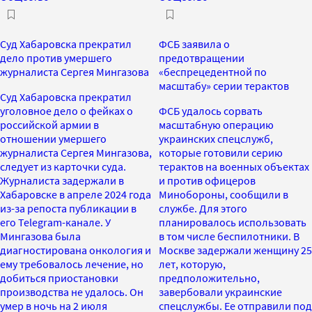
Суд Хабаровска прекратил
ФСБ заявила о
дело против умершего
предотвращении
журналиста Сергея Мингазова
«беспрецедентной по
масштабу» серии терактов
Суд Хабаровска прекратил
уголовное дело о фейках о
ФСБ удалось сорвать
российской армии в
масштабную операцию
отношении умершего
украинских спецслужб,
журналиста Сергея Мингазова,
которые готовили серию
следует из карточки суда.
терактов на военных объектах
Журналиста задержали в
и против офицеров
Хабаровске в апреле 2024 года
Минобороны, сообщили в
из-за репоста публикации в
службе. Для этого
его Telegram-канале. У
планировалось использовать
Мингазова была
в том числе беспилотники. В
диагностирована онкология и
Москве задержали женщину 25
ему требовалось лечение, но
лет, которую,
добиться приостановки
предположительно,
производства не удалось. Он
завербовали украинские
умер в ночь на 2 июля
спецслужбы. Ее отправили под