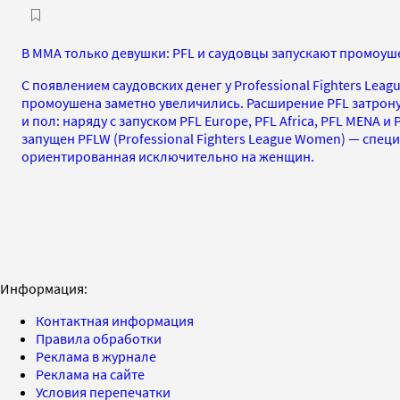
В ММА только девушки: PFL и саудовцы запускают промоуш
С появлением саудовских денег у Professional Fighters Lea
промоушена заметно увеличились. Расширение PFL затрону
и пол: наряду с запуском PFL Europe, PFL Africa, PFL MENA и 
запущен PFLW (Professional Fighters League Women) — специ
ориентированная исключительно на женщин.
Информация:
Контактная информация
Правила обработки
Реклама в журнале
Реклама на сайте
Условия перепечатки