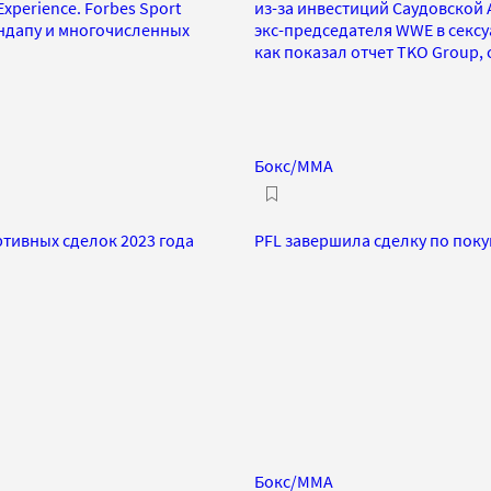
perience. Forbes Sport
из-за инвестиций Саудовской А
ендапу и многочисленных
экс-председателя WWE в сексу
как показал отчет TKO Group, 
Бокс/MMA
ртивных сделок 2023 года
PFL завершила сделку по покуп
Бокс/MMA