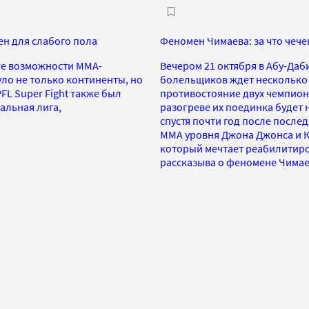
ен для слабого пола
Феномен Чимаева: за что чече
gue возможности ММА-
Вечером 21 октября в Абу-Даби
ло не только континенты, но
болельщиков ждет несколько 
PFL Super Fight также был
противостояние двух чемпион
альная лига,
разогреве их поединка будет 
спустя почти год после послед
ММА уровня Джона Джонса и Ко
который мечтает реабилитиро
рассказыва о феномене Чимае