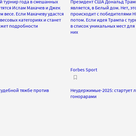
й турнир года в смешанных
Президент США Дональд Трамп
етятся Ислам Махачев и Джек
является, в Белый дом. Нет, э
м весе. Если Махачеву удастся
происходит с победителями Н
 весовых категориях и станет
потом. Если идея Трампа с ту
кажет подробности
в список уникальных мест для
них
Forbes Sport
 судебной тяжбе против
Неудержимые-2025: стартует 
гонорарами