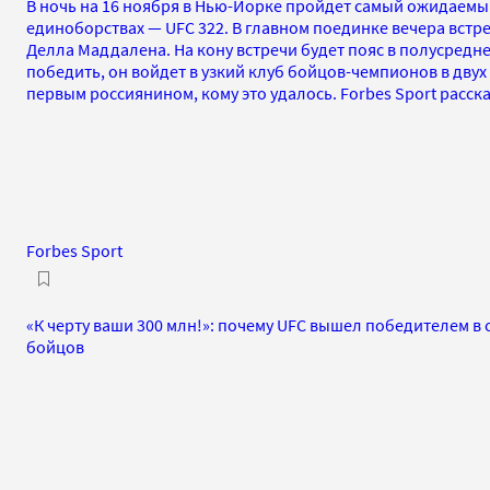
В ночь на 16 ноября в Нью-Йорке пройдет самый ожидаемы
единоборствах — UFC 322. В главном поединке вечера встр
Делла Маддалена. На кону встречи будет пояс в полусредне
победить, он войдет в узкий клуб бойцов-чемпионов в двух
первым россиянином, кому это удалось. Forbes Sport расс
Forbes Sport
«К черту ваши 300 млн!»: почему UFC вышел победителем в
бойцов