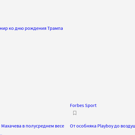
урнир ко дню рождения Трампа
Forbes Sport
е Махачева в полусреднем весе
От особняка Playboy до возду