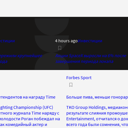
естиции
4 hours ago
Инвестиции
 пережили крупнейшее
Акции SpaceX выросли на 6% после
года
завершения периода локапа
Forbes Sport
етендентов на награду Time
Больше пива, меньше гонораро
ghting Championship (UFC)
TKO Group Holdings, медиако
тного журнала Time наряду с
результате слияния промоушено
молодости Роган побеждал на
Entertainment, отчитался о до
как комедийный актер и
всего года были сомнения, чт