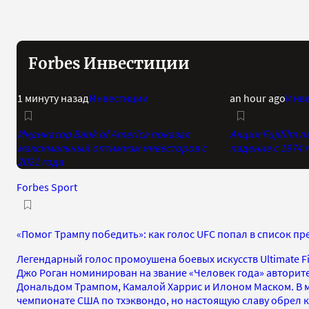
Forbes Инвестиции
1 минуту назад
Инвестиции
an hour ago
Инв
Индикатор Bank of America показал
Акции Fujifilm
максимальный оптимизм инвесторов с
падение с 1974 
2021 года
Forbes Sport
«Помог Трампу победить»: как голос UFC попал в список пр
Легендарный голос промоушена боевых искусств Ultimate Fi
Джо Роган номинирован на звание «Человек года» авторите
Дональдом Трампом, Камалой Харрис и Илоном Маском. В 
чемпионате США по тхэквондо, но настоящую славу обрел 