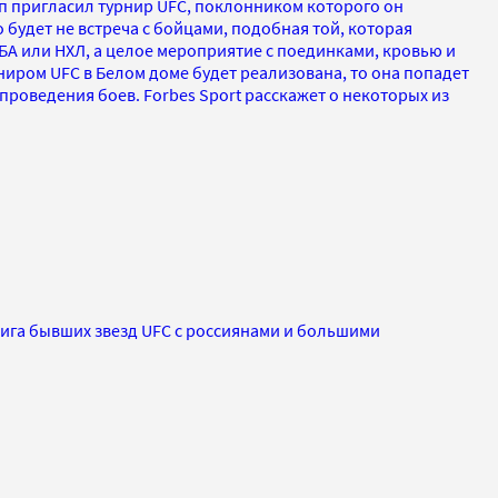
 пригласил турнир UFC, поклонником которого он
то будет не встреча с бойцами, подобная той, которая
БА или НХЛ, а целое мероприятие с поединками, кровью и
рниром UFC в Белом доме будет реализована, то она попадет
 проведения боев. Forbes Sport расскажет о некоторых из
лига бывших звезд UFC с россиянами и большими