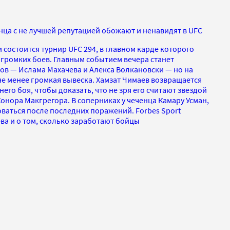
нца с не лучшей репутацией обожают и ненавидят в UFC
 состоится турнир UFC 294, в главном карде которого
громких боев. Главным событием вечера станет
ов — Ислама Махачева и Алекса Волкановски — но на
не менее громкая вывеска. Хамзат Чимаев возвращается
него боя, чтобы доказать, что не зря его считают звездой
нора Макгрегора. В соперниках у чеченца Камару Усман,
ваться после последних поражений. Forbes Sport
ва и о том, сколько заработают бойцы