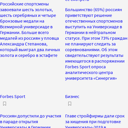
Российские спортсмены
завоевали шесть золотых,
Большинство (65%) россиян
шесть серебряных и четыре
приветствуют решение
бронзовые медали на
отечественных спортсменов
Всемирной универсиаде в
выступить на Универсиаде в
Германии. Больше всего
Германии в нейтральном
медалей из россиян у пловца
статусе. При этом 73% граждан
Александра Степанова,
не планируют следить за
который выиграл два личных
соревнованиями. Об этом
золота и серебро в эстафете
свидетельствуют результаты
имеющегося в распоряжении
Forbes Sport опроса
аналитического центра
университета «Синергия»
Forbes Sport
Бизнес
Россиян допустили до участия
Главе стройфирмы дали срок
в параде открытия
за хищения при подготовке
Универсиады в Германии
Универсиады-2019 в