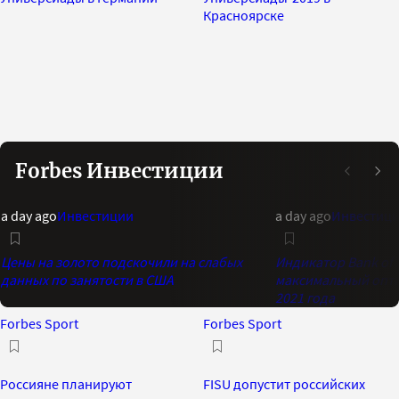
Красноярске
Forbes Инвестиции
a day ago
Инвестиции
a day ago
Инвестиц
Цены на золото подскочили на слабых
Индикатор Bank of 
данных по занятости в США
максимальный опти
2021 года
Forbes Sport
Forbes Sport
Россияне планируют
FISU допустит российских