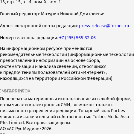
13, стр. 15, эт. 4, пом. X, ком. 1
Главный редактор: Мазурин Николай Дмитриевич
Адрес электронной почты редакции:
press-release@forbes.ru
Номер телефона редакции:
+7 (495) 565-32-06
На информационном ресурсе применяются
рекомендательные технологии (информационные технологии
предоставления информации на основе сбора,
систематизации и анализа сведений, относящихся
к предпочтениям пользователей сети «Интернет»,
находящихся на территории Российской Федерации)
СМИ2
SPARROW
INFOX
Перепечатка материалов и использование их в любой форме,
в том числе и в электронных СМИ, возможны только с
письменного разрешения редакции. Товарный знак Forbes
является исключительной собственностью Forbes Media Asia
Pte. Limited. Все права защищены.
AO «АС Рус Медиа»
·
2026