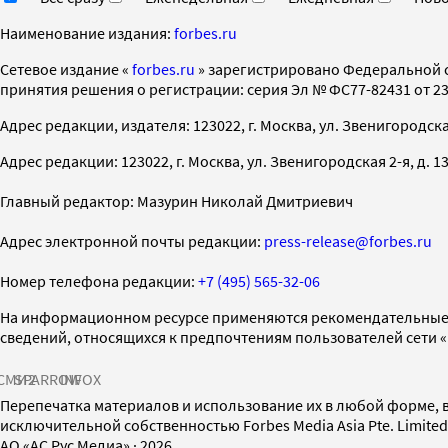
Наименование издания:
forbes.ru
Cетевое издание «
forbes.ru
» зарегистрировано Федеральной 
принятия решения о регистрации: серия Эл № ФС77-82431 от 23 
Адрес редакции, издателя: 123022, г. Москва, ул. Звенигородская 2-
Адрес редакции: 123022, г. Москва, ул. Звенигородская 2-я, д. 13, с
Главный редактор: Мазурин Николай Дмитриевич
Адрес электронной почты редакции:
press-release@forbes.ru
Номер телефона редакции:
+7 (495) 565-32-06
На информационном ресурсе применяются рекомендательные 
сведений, относящихся к предпочтениям пользователей сети 
СМИ2
SPARROW
INFOX
Перепечатка материалов и использование их в любой форме, в
исключительной собственностью Forbes Media Asia Pte. Limite
AO «АС Рус Медиа»
·
2026