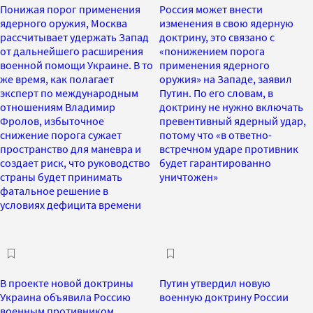
Понижая порог применения
Россия может внести
ядерного оружия, Москва
изменения в свою ядерную
рассчитывает удержать Запад
доктрину, это связано с
от дальнейшего расширения
«понижением порога
военной помощи Украине. В то
применения ядерного
же время, как полагает
оружия» на Западе, заявил
эксперт по международным
Путин. По его словам, в
отношениям Владимир
доктрину не нужно включать
Фролов, избыточное
превентивный ядерный удар,
снижение порога сужает
потому что «в ответно-
пространство для маневра и
встречном ударе противник
создает риск, что руководство
будет гарантированно
страны будет принимать
уничтожен»
фатальное решение в
условиях дефицита времени
В проекте новой доктрины
Путин утвердил новую
Украина объявила Россию
военную доктрину России
военным противником