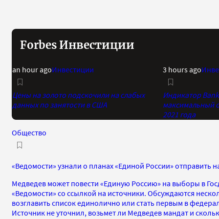
Forbes Инвестиции
an hour ago
Инвестиции
3 hours ago
Инве
Цены на золото подскочили на слабых
Индикатор Bank 
данных по занятости в США
максимальный о
2021 года
Общество
«Ведомости» узнали о планах «Единой России» отправить н
Медведев может повести «Единую Россию» на выборы в Госд
«Ведомости» со ссылкой на источники. Обсуждаются неско
возглавить список единолично или стать первым в федера
Источник не уточнил, возьмет ли Медведев мандат и скольк