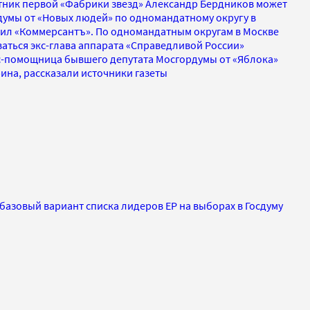
стник первой «Фабрики звезд» Александр Бердников может
думы от «Новых людей» по одномандатному округу в
ил «Коммерсантъ». По одномандатным округам в Москве
аться экс-глава аппарата «Справедливой России»
с-помощница бывшего депутата Мосгордумы от «Яблока»
ина, рассказали источники газеты
 базовый вариант списка лидеров ЕР на выборах в Госдуму