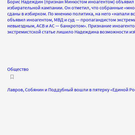
Борис Надеждин (признан Минюстом иноагентом) объявил
избирательной кампании. Он отметил, что собранные «мног
сданы в избирком. По мнению политика, на него «напали вс
объявил иноагентом, МВД и суд — пропагандистом экстрем
невыездным, АСВ и АС — банкротом». Признание иноагент
экстремистской статье лишило Надеждина возможности изб
Общество
Лавров, Собянин и Поддубный вошли в пятерку «Единой Рос