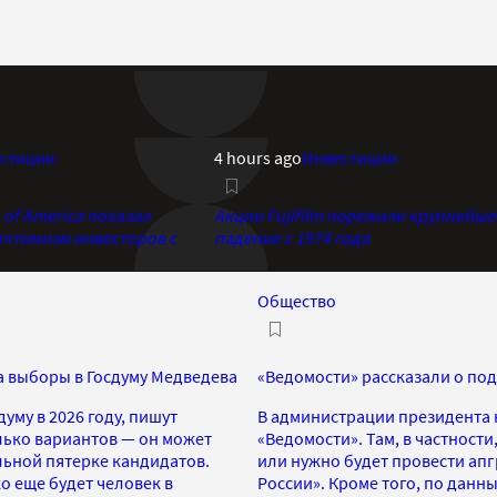
стиции
4 hours ago
Инвестиции
of America показал
Акции Fujifilm пережили крупнейше
птимизм инвесторов с
падение с 1974 года
Общество
а выборы в Госдуму Медведева
«Ведомости» рассказали о по
уму в 2026 году, пишут
В администрации президента н
лько вариантов — он может
«Ведомости». Там, в частност
льной пятерке кандидатов.
или нужно будет провести ап
о еще будет человек в
России». Кроме того, по данны