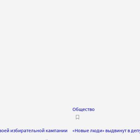
Общество
своей избирательной кампании
«Новые люди» выдвинут в деп