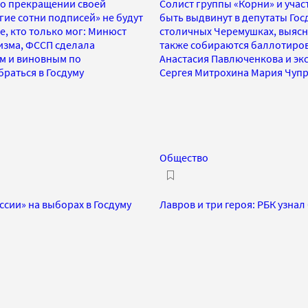
 о прекращении своей
Солист группы «Корни» и уча
ие сотни подписей» не будут
быть выдвинут в депутаты Гос
е, кто только мог: Минюст
столичных Черемушках, выясн
изма, ФССП сделала
также собираются баллотиров
ом и виновным по
Анастасия Павлюченкова и эк
раться в Госдуму
Сергея Митрохина Мария Чупр
Общество
сии» на выборах в Госдуму
Лавров и три героя: РБК узнал