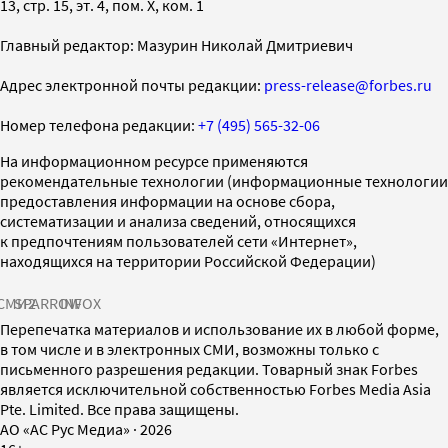
13, стр. 15, эт. 4, пом. X, ком. 1
Главный редактор: Мазурин Николай Дмитриевич
Адрес электронной почты редакции:
press-release@forbes.ru
Номер телефона редакции:
+7 (495) 565-32-06
На информационном ресурсе применяются
рекомендательные технологии (информационные технологии
предоставления информации на основе сбора,
систематизации и анализа сведений, относящихся
к предпочтениям пользователей сети «Интернет»,
находящихся на территории Российской Федерации)
СМИ2
SPARROW
INFOX
Перепечатка материалов и использование их в любой форме,
в том числе и в электронных СМИ, возможны только с
письменного разрешения редакции. Товарный знак Forbes
является исключительной собственностью Forbes Media Asia
Pte. Limited. Все права защищены.
AO «АС Рус Медиа»
·
2026