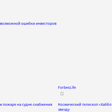
а возможной ошибки инвесторов
ForbesLife
ри пожаре на судне снабжения
Космический телескоп «Хабб
звезду