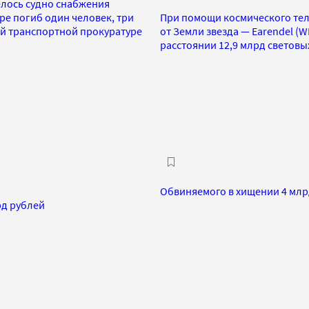
елось судно снабжения
ре погиб один человек, три
При помощи космического тел
й транспортной прокуратуре
от Земли звезда — Earendel (
расстоянии 12,9 млрд световы
Обвиняемого в хищении 4 млр
рд рублей