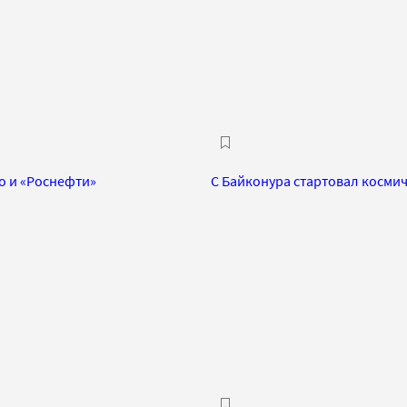
о и «Роснефти»
С Байконура стартовал косми