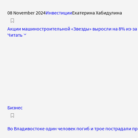
08 November 2024
Инвестиции
Екатерина Хабидулина
Акции машиностроительной «Звезды» выросли на 8% из-з
Читать
Бизнес
Во Владивостоке один человек погиб и трое пострадали п