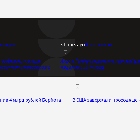
стиции
5 hours ago
Инвестиции
of America показал
Акции Fujifilm пережили крупнейше
птимизм инвесторов с
падение с 1974 года
нии 4 млрд рублей Борбота
В США задержали проходящего