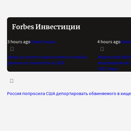
Forbes Инвестиции
3 hours ago
Инвестиции
4 hours ago
Инве
Цены на золото подскочили на слабых
Индикатор Bank 
данных по занятости в США
максимальный о
2021 года
Россия попросила США депортировать обвиняемого в хище