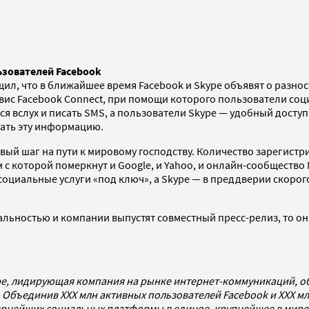
ьзователей Facebook
бщил, что в ближайшее время Facebook и Skype объявят о разн
рвис Facebook Connect, при помощи которого пользователи со
я вслух и писать
SMS
, а пользователи Skype — удобный досту
ать эту информацию.
вый шаг на пути к мировому господству. Количество зарегист
с которой померкнут и Google, и Yahoo, и онлайн-сообщество M
циальные услуги «под ключ», а Skype — в преддверии скорого
альностью и компании выпустят совместный пресс-релиз, то он
ype, лидирующая компания на рынке интернет-коммуникаций, о
 Объединив ХХХ млн активных пользователей Facebook и ХХХ мл
ярнейших социальных платформы в единое, крупнейшее в мире