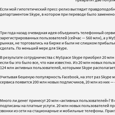
Если мой гипотетический пресс-релиз выглядит правдоподобно,
департаментом Skype, в котором при переводе было заменено
Три года назад очевидная идея объединить телефонный сервис
зарегистрированных пользователей (сейчас — 560 млн), а у MyS
рынках, не торговались на бирже и были не слишком прибыльн
сделать. По меньшей мере для Skype.
В результате сотрудничества с MySpace Skype приобрел 20 м
если бы это было все, что нам известно. Из 20 млн новых поль
124 млн активных пользователей, которыми Skype располагает 
Учитывая бешеную популярность Facebook, на этот раз Skype 
сервиса появится 200 млн новых подписчиков, 20 млн из них —
Много ли денег принесут 20 млн «активных пользователей»? В с
подписаны на платные услуги. 20 млн новых пользователей пр
звонки из сети на стационарные и мобильные телефоны. Прак