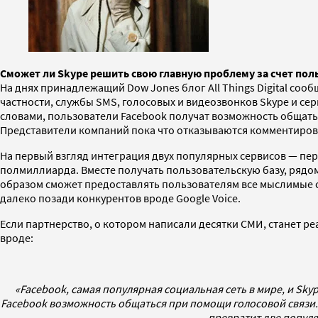
Сможет ли Skype решить свою главную проблему за счет пол
На днях принадлежащий Dow Jones блог All Things Digital соо
частности, службы
SMS
, голосовых и видеозвонков Skype и се
словами, пользователи Facebook получат возможность общатьс
Представители компаний пока что отказываются комментиров
На первый взгляд интеграция двух популярных сервисов — пер
полмиллиарда. Вместе получать пользовательскую базу, рядом 
образом сможет предоставлять пользователям все мыслимые со
далеко позади конкурентов вроде Google Voice.
Если партнерство, о котором написали десятки СМИ, станет ре
вроде:
«Facebook, самая популярная социальная сеть в мире, и Sk
Facebook возможность общаться при помощи голосовой связи.
превратит две попул