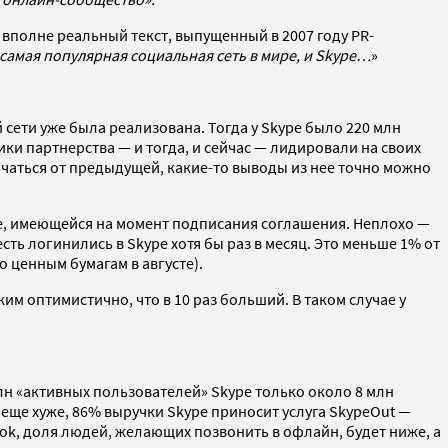
о вполне реальный текст, выпущенный в 2007 году PR-
 самая популярная социальная сеть в мире, и Skype…
»
сети уже была реализована. Тогда у Skype было 220 млн
ики партнерства — и тогда, и сейчас — лидировали на своих
ичаться от предыдущей, какие-то выводы из нее точно можно
зе, имеющейся на момент подписания соглашения. Неплохо —
сть логинились в Skype хотя бы раз в месяц. Это меньше 1% от
 ценным бумагам в августе).
м оптимистично, что в 10 раз больший. В таком случае у
млн «активных пользователей» Skype только около 8 млн
 еще хуже, 86% выручки Skype приносит услуга SkypeOut —
ok, доля людей, желающих позвонить в офлайн, будет ниже, а