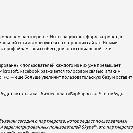
остороннем партнерстве. Интеграция платформ затронет, в
циальной сети авторизуются на сторонних сайтах. Иными
п к профайлам своих собеседников в социальной сети.
рированных пользователей каждого из них уже превышает
icrosoft. Facebook разживется голосовой связью и таким
 IPO — еще больше увеличит пользовательскую базу и оставит
 будет читаться как бизнес-план «Барбаросса». Что-нибудь
бъявили сегодня о партнерстве, которое даст пользователям
н зарегистрированных пользователей Skype™, это партнерство
 онлайн-сообщество».