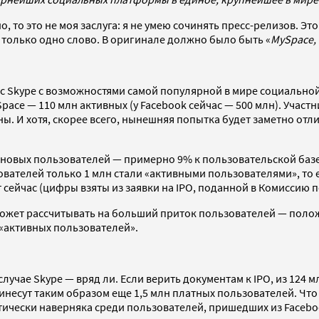
 то это не моя заслуга: я не умею сочинять пресс-релизов. Эт
 только одно слово. В оригинале должно было быть «
MySpace,
 Skype с возможностями самой популярной в мире социальной 
pace — 110 млн активных (у Facebook сейчас — 500 млн). Участн
ы. И хотя, скорее всего, нынешняя попытка будет заметно отл
лн новых пользователей — примерно 9% к пользовательской ба
зователей только 1 млн стали «активными пользователями», то е
сейчас (цифры взяты из заявки на IPO, поданной в Комиссию по
может рассчитывать на больший приток пользователей — положи
 «активных пользователей».
лучае Skype — вряд ли. Если верить документам к IPO, из 124 
инесут таким образом еще 1,5 млн платных пользователей. Что
тически наверняка среди пользователей, пришедших из Facebo