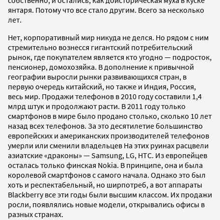
янтаря. Потому что все стало другим. Всего за несколько
лет.
Нет, корпоративный мир никуда не делся. Но рядом с ним
стремительно вознесся гигантский потребительский
рынок, где покупателем является кто угодно — подросток,
пенсионер, домохозяйка. В дополнение к привычной
географии выросли рынки развивающихся стран, в
первую очередь китайский, но также и Индия, Россия,
весь мир. Продажи телефонов в 2010 году составили 1,4
млрд штук и продолжают расти. В 2011 году только
смартфонов в мире было продано столько, сколько 10 лет
назад всех телефонов. За это десятилетие большинство
европейских и американских производителей телефонов
умерли или сменили владельцев На этих руинах расцвели
азиатские «драконы» — Samsung, LG, HTC. Из европейцев
осталась только финская Nokia. В принципе, она и была
королевой смартфонов с самого начала. Однако это был
хоть и респектабельный, но ширпотреб, а вот аппараты
Blackberry все эти годы были высшим классом. Их продажи
росли, появлялись новые модели, открывались офисы в
разных странах.