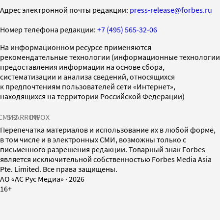
Адрес электронной почты редакции:
press-release@forbes.ru
Номер телефона редакции:
+7 (495) 565-32-06
На информационном ресурсе применяются
рекомендательные технологии (информационные технологии
предоставления информации на основе сбора,
систематизации и анализа сведений, относящихся
к предпочтениям пользователей сети «Интернет»,
находящихся на территории Российской Федерации)
СМИ2
SPARROW
INFOX
Перепечатка материалов и использование их в любой форме,
в том числе и в электронных СМИ, возможны только с
письменного разрешения редакции. Товарный знак Forbes
является исключительной собственностью Forbes Media Asia
Pte. Limited. Все права защищены.
AO «АС Рус Медиа»
·
2026
16+