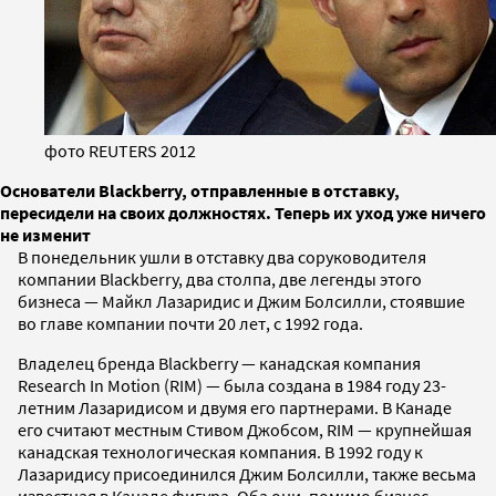
фото REUTERS 2012
Основатели Blackberry, отправленные в отставку,
пересидели на своих должностях. Теперь их уход уже ничего
не изменит
В понедельник ушли в отставку два соруководителя
компании Blackberry, два столпа, две легенды этого
бизнеса — Майкл Лазаридис и Джим Болсилли, стоявшие
во главе компании почти 20 лет, с 1992 года.
Владелец бренда Blackberry — канадская компания
Research In Motion (RIM) — была создана в 1984 году 23-
летним Лазаридисом и двумя его партнерами. В Канаде
его считают местным Стивом Джобсом, RIM — крупнейшая
канадская технологическая компания. В 1992 году к
Лазаридису присоединился Джим Болсилли, также весьма
известная в Канаде фигура. Оба они, помимо бизнес-