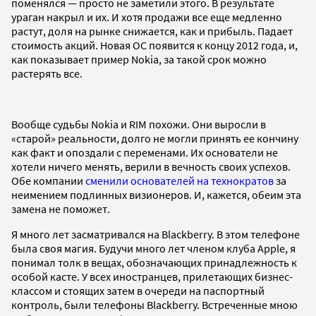
поменялся — просто не заметили этого. В результате
ураган накрыл и их. И хотя продажи все еще медленно
растут, доля на рынке снижается, как и прибыль. Падает
стоимость акций. Новая ОС появится к концу 2012 года, и,
как показывает пример Nokia, за такой срок можно
растерять все.
Вообще судьбы Nokia и RIM похожи. Они выросли в
«старой» реальности, долго не могли принять ее кончину
как факт и опоздали с переменами. Их основатели не
хотели ничего менять, верили в вечность своих успехов.
Обе компании
сменили основателей на технократов
за
неимением подлинных визионеров. И, кажется, обеим эта
замена не поможет.
Я много лет засматривался на Blackberry. В этом телефоне
была своя магия. Будучи много лет членом клуба Apple, я
понимал толк в вещах, обозначающих принадлежность к
особой касте. У всех иностранцев, прилетающих бизнес-
классом и стоящих затем в очереди на паспортный
контроль, были телефоны Blackberry. Встреченные мною