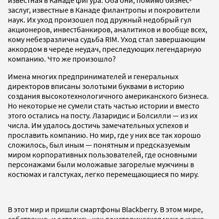
заслуг, известные в Канаде филантропы и покровители
наук. Их уход произошел под дружный недобрый гул
акционеров, инвестбанкиров, аналитиков и вообще всех,
кому небезразлична судьба RIM. Уход стал завершающим
аккордом в череде неудач, преследующих легендарную
компанию. Что же произошло?
Имена многих предпринимателей и генеральных
директоров вписаны золотыми буквами в историю
создания высокотехнологичного американского бизнеса.
Но некоторые не сумели стать частью истории и вместо
этого остались на посту. Лазаридис и Болсилли — из их
числа. Им удалось достичь замечательных успехов и
прославить компанию. Но мир, где у них все так хорошо
сложилось, был иным — понятным и предсказуемым
миром корпоративных пользователей, где основными
персонажами были моложавые загорелые мужчины в
костюмах и галстуках, легко перемещающиеся по миру.
В этот мир и пришли смартфоны Blackberry. В этом мире,
собственно, и остались, как доисторическая муха в куске