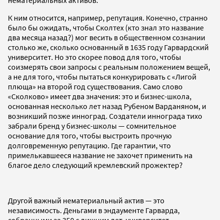
К ним относится, например, репутация. Конечно, странно
было бы ожидать, чтобы Сколтех (кто знал это название
два месяца назад?) мог весить в общественном сознании
столько же, сколько основанный в 1635 году Гарвардский
университет. Но это скорее повод для того, чтобы
соизмерять свои запросы с реальным положением вещей,
а не для того, чтобы пытаться конкурировать с «Лигой
плюща» на второй год существования. Само слово
«Сколково» имеет два значения: это и бизнес-школа,
основанная несколько лет назад Рубеном Варданяном, и
возникший позже инноград. Создатели иннограда тихо
забрали бренд у бизнес-школы — сомнительное
основание для того, чтобы выстроить прочную
долговременную репутацию. Где гарантии, что
примелькавшееся название не захочет применить на
благое дело следующий кремлевский прожектер?
Другой важный нематериальный актив — это
независимость. Деньгами в эндаументе Гарварда,
собранными за 350 с лишним лет, университет