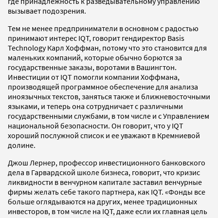
где принадлежность к разведывательному управлению
вызывает подозрения.
Тем не менее предприниматели в основном с радостью
принимают интерес IQT, говорит гендиректор Basis
Technology Карл Хоффман, потому что это становится для
маленьких компаний, которые обычно борются за
государственные заказы, воротами в Вашингтон.
Инвестиции от IQT помогли компании Хоффмана,
производящей программное обеспечение для анализа
иноязычных текстов, заняться также и ближневосточными
языками, и теперь она сотрудничает с различными
государственными службами, в том числе и с Управлением
национальной безопасности. Он говорит, что у IQT
хороший послужной список и ее уважают в Кремниевой
долине.
Джош Лернер, профессор инвестиционного банковского
дела в Гарвардской школе бизнеса, говорит, что кризис
ликвидности в венчурном капитале заставил венчурные
фирмы желать себе такого партнера, как IQT. «Фонды все
больше оглядываются на других, менее традиционных
инвесторов, в том числе на IQT, даже если их главная цель