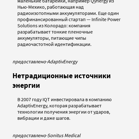
маленькие батарейки, например Qynergy из
Нью-Мехико, работающая над
радиоизотопными аккумуляторами. Еще один
профинансированный стартап — Infinite Power
Solutions из Колорадо: компания
разрабатывает тонкие пленочные
аккумуляторы, питающие чипы
радиочастотной идентификации.
предоставлено
·
AdaptivEnergy
Нетрадиционные источники
энергии
В 2007 году IQT инвестировала в компанию
AdaptivEnergy, которая разрабатывает
технологии получения энергии от ударов,
вибрации и даже шагов.
предоставлено
·
Sonitus Medical