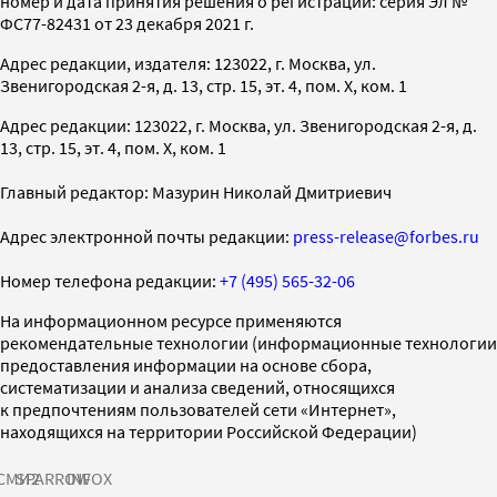
номер и дата принятия решения о регистрации: серия Эл №
ФС77-82431 от 23 декабря 2021 г.
Адрес редакции, издателя: 123022, г. Москва, ул.
Звенигородская 2-я, д. 13, стр. 15, эт. 4, пом. X, ком. 1
Адрес редакции: 123022, г. Москва, ул. Звенигородская 2-я, д.
13, стр. 15, эт. 4, пом. X, ком. 1
Главный редактор: Мазурин Николай Дмитриевич
Адрес электронной почты редакции:
press-release@forbes.ru
Номер телефона редакции:
+7 (495) 565-32-06
На информационном ресурсе применяются
рекомендательные технологии (информационные технологии
предоставления информации на основе сбора,
систематизации и анализа сведений, относящихся
к предпочтениям пользователей сети «Интернет»,
находящихся на территории Российской Федерации)
СМИ2
SPARROW
INFOX