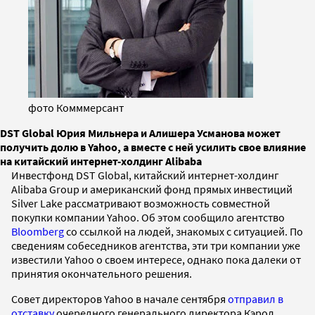
фото Комммерсант
DST Global Юрия Мильнера и Алишера Усманова может
получить долю в Yahoo, а вместе с ней усилить свое влияние
на китайский интернет-холдинг Alibaba
Инвестфонд D
ST Global, китайский интернет-холдинг
Alibaba Group и американский фонд прямых инвестиций
Silver Lake рассматривают возможность совместной
покупки компании Yahoo. Об этом сообщило агентство
Bloomberg
со ссылкой на людей, знакомых с ситуацией. По
сведениям собеседников агентства, эти три компании уже
известили Yahoo о своем интересе, однако пока далеки от
принятия окончательного решения.
Совет директоров Yahoo в начале сентября
отправил в
отставку
очередного генерального директора Кэрол