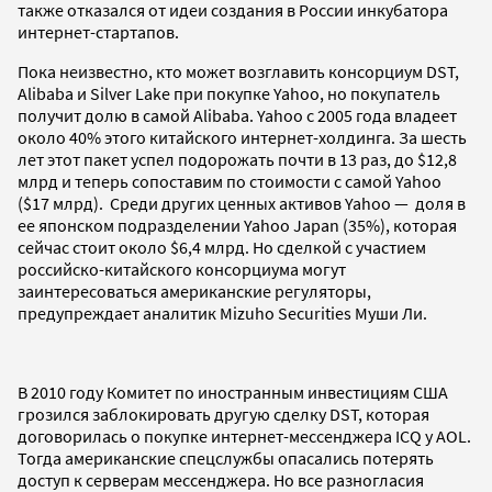
также отказался от идеи создания в России инкубатора
интернет-стартапов.
Пока неизвестно, кто может возглавить консорциум DST,
Alibaba и Silver Lake при покупке Yahoo, но покупатель
получит долю в самой Alibaba. Yahoo c 2005 года владеет
около 40% этого китайского интернет-холдинга. За шесть
лет этот пакет успел подорожать почти в 13 раз, до $12,8
млрд и теперь сопоставим по стоимости с самой Yahoo
($17 млрд). Среди других ценных активов Yahoo — доля в
ее японском подразделении Yahoo Japan (35%), которая
сейчас стоит около $6,4 млрд. Но сделкой с участием
российско-китайского консорциума могут
заинтересоваться американские регуляторы,
предупреждает аналитик Mizuho Securities Муши Ли.
В 2010 году Комитет по иностранным инвестициям США
грозился заблокировать другую сделку DST, которая
договорилась о покупке интернет-мессенджера ICQ у AOL.
Тогда американские спецслужбы опасались потерять
доступ к серверам мессенджера. Но все разногласия