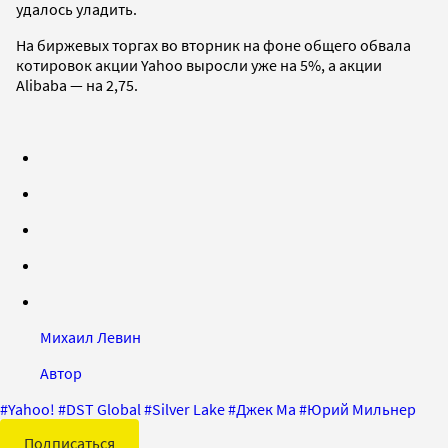
удалось уладить.
На биржевых торгах во вторник на фоне общего обвала
котировок акции Yahoo выросли уже на 5%, а акции
Alibaba — на 2,75.
Михаил Левин
Автор
#
Yahoo!
#
DST Global
#
Silver Lake
#
Джек Ма
#
Юрий Мильнер
Подписаться