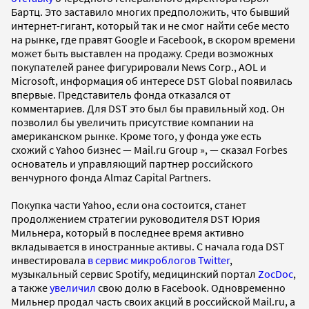
Бартц. Это заставило многих предположить, что бывший
интернет-гигант, который так и не смог найти себе место
на рынке, где правят Google и Facebook, в скором времени
может быть выставлен на продажу. Cреди возможных
покупателей ранее фигурировали News Corp., AOL и
Microsoft, информация об интересе DST Global появилась
впервые. Представитель фонда отказался от
комментариев. Для DST это был бы правильный ход. Он
позволил бы увеличить присутствие компании на
американском рынке. Кроме того, у фонда уже есть
схожий с Yahoo бизнес — Mail.ru Group », — сказал Forbes
основатель и управляющий партнер российского
венчурного фонда Almaz Capital Partners.
Покупка части Yahoo, если она состоится, станет
продолжением стратегии руководителя DST Юрия
Мильнера, который в последнее время активно
вкладывается в иностранные активы. С начала года DST
инвестировала
в сервис микроблогов Twitter
,
музыкальный сервис Spotify, медицинский портал
ZocDoc
,
а также
увеличил
свою долю в Facebook. Одновременно
Мильнер продал часть своих акций в российской Mail.ru, а