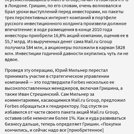
в Лондоне. Гришин, по его словам, очень волновался и
брал уроки выступлений перед инвесторами, но пакеты
трех перспективных интернет-компаний в портфеле
русского инвестиционного холдинга произвели должное
впечатление: в ходе размещения в конце 2010 года
инвесторы приобрели 16,8% акций компании, оценив ее в
$5,7 млрд. Из вырученных денег сама Mail.ru Group
получила $84 млн, а акционеры положили в карман $828
млн. Инвестиции годичной давности окупились чуть ли не
вдвое.
Проведя эту операцию, Юрий Мильнер перестал
принимать участие в стратегическом управлении
компанией — это подтвердили Forbes несколько ее
высокопоставленных менеджеров, включая Гришина, а
также Иван Стрешинский. Сам Мильнер за
комментариями, касающимися Mail.ru Group, предложил
Forbes обращаться к гендиректору. Год спустя он
избавился от части своего пакета акций Mail.ru Group,
оставив себе немногим более 1%. Как и куда развиваться
бизнесу дальше, теперь определяет Гришин. «Покупки
кончились, и сейчас надо все [приобретенное]