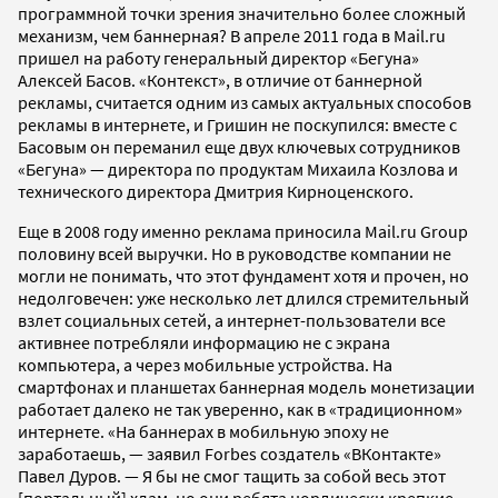
программной точки зрения значительно более сложный
механизм, чем баннерная? В апреле 2011 года в Mail.ru
пришел на работу генеральный директор «Бегуна»
Алексей Басов. «Контекст», в отличие от баннерной
рекламы, считается одним из самых актуальных способов
рекламы в интернете, и Гришин не поскупился: вместе с
Басовым он переманил еще двух ключевых сотрудников
«Бегуна» — директора по продуктам Михаила Козлова и
технического директора Дмитрия Кирноценского.
Еще в 2008 году именно реклама приносила Mail.ru Group
половину всей выручки. Но в руководстве компании не
могли не понимать, что этот фундамент хотя и прочен, но
недолговечен: уже несколько лет длился стремительный
взлет социальных сетей, а интернет-пользователи все
активнее потребляли информацию не с экрана
компьютера, а через мобильные устройства. На
смартфонах и планшетах баннерная модель монетизации
работает далеко не так уверенно, как в «традиционном»
интернете. «На баннерах в мобильную эпоху не
заработаешь, — заявил Forbes создатель «ВКонтакте»
Павел Дуров. — Я бы не смог тащить за собой весь этот