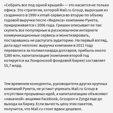
«Собрать все под одной крышей» — это касается не только
офиса. Это стратегия, которой Mail.ru Group, выросшая из
созданного в 1990-х email-сервиса во вторую по объему
годовой выручки после «Яндекса» компанию Рунета,
придерживается с 2006 года. Гришин описывает ее так:
скупить все популярные в русскоязычном интернете
коммуникационные сервисы и монетизировать,
постаравшись не распугать аудиторию. На первый взгляд,
дела идут неплохо: выручка компании в 2011 году
перевалила за полмиллиарда долларов, прибыль около
$280 млн, капитализация (компания второй год
котируется на Лондонской фондовой бирже) составляет
$5,7 млрд.
Тем временем конкуренты, руководители других крупных
компаний Рунета, не устают упрекать Mail.ru Group в
отсутствии прорывных идей, а капитализацию объясняют
«накачкой» акциями Facebook, Groupon и Zynga еще до
выхода на биржу. Если вычесть цену этих пакетов,
получится, что Mail.ru стоит вдвое дешевле.