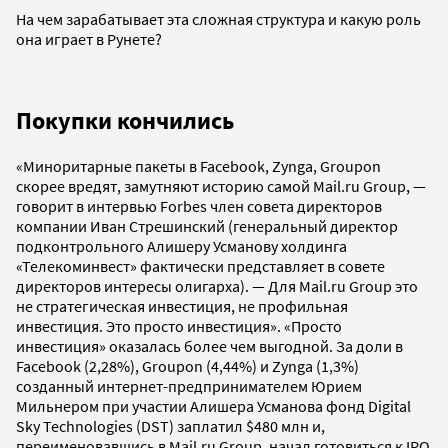
На чем зарабатывает эта сложная структура и какую роль
она играет в Рунете?
Покупки кончились
«Миноритарные пакеты в Facebook, Zynga, Groupon
скорее вредят, замутняют историю самой Mail.ru Group, —
говорит в интервью Forbes член совета директоров
компании Иван Стрешинский (генеральный директор
подконтрольного Алишеру Усманову холдинга
«Телекоминвест» фактически представляет в совете
директоров интересы олигарха). — Для Mail.ru Group это
не стратегическая инвестиция, не профильная
инвестиция. Это просто инвестиция». «Просто
инвестиция» оказалась более чем выгодной. За доли в
Facebook (2,28%), Groupon (4,44%) и Zynga (1,3%)
созданный интернет-предпринимателем Юрием
Мильнером при участии Алишера Усманова фонд Digital
Sky Technologies (DST) заплатил $480 млн и,
переименовавшись в Mail.ru Group, начал готовиться к IPO