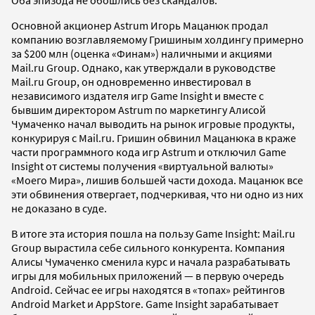
Оба эпизода не обошлись без скандалов.
Основной акционер Astrum Игорь Мацанюк продал
компанию возглавляемому Гришиным холдингу примерно
за $200 млн (оценка «Финам») наличными и акциями
Mail.ru Group. Однако, как утверждали в руководстве
Mail.ru Group, он одновременно инвестировал в
независимого издателя игр Game Insight и вместе с
бывшим директором Astrum по маркетингу Алисой
Чумаченко начал выводить на рынок игровые продукты,
конкурируя с Mail.ru. Гришин обвинил Мацанюка в краже
части программного кода игр Astrum и отключил Game
Insight от системы получения «виртуальной валюты»
«Моего Мира», лишив большей части дохода. Мацанюк все
эти обвинения отвергает, подчеркивая, что ни одно из них
не доказано в суде.
В итоге эта история пошла на пользу Game Insight: Mail.ru
Group вырастила себе сильного конкурента. Компания
Алисы Чумаченко сменила курс и начала разрабатывать
игры для мобильных приложений — в первую очередь
Android. Сейчас ее игры находятся в «топах» рейтингов
Android Market и AppStore. Game Insight зарабатывает