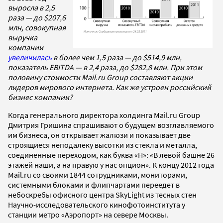
выросла в 2,5
раза — до $207,6
млн, совокупная
выручка
компании
увеличилась
в более чем 1,5 раза — до $514,9 млн,
показатель EBITDA — в 2,4 раза, до $282,8 млн. При этом
половину стоимости Mail.ru Group составляют акции
лидеров мирового интернета. Как же устроен российский
бизнес компании?
Когда генерального директора холдинга Mail.ru Group
Дмитрия Гришина спрашивают о будущем возглавляемого
им бизнеса, он открывает жалюзи и показывает две
строящиеся неподалеку высотки из стекла и металла,
соединенные переходом, как буква «Н»: «В левой башне 26
этажей наши, а на правую у нас опцион». К концу 2012 года
Mail.ru со своими 1844 сотрудниками, мониторами,
системными блоками и флипчартами переедет в
небоскребы офисного центра SkyLight из тесных стен
Научно-исследовательского кинофотоинститута у
станции метро «Аэропорт» на севере Москвы.