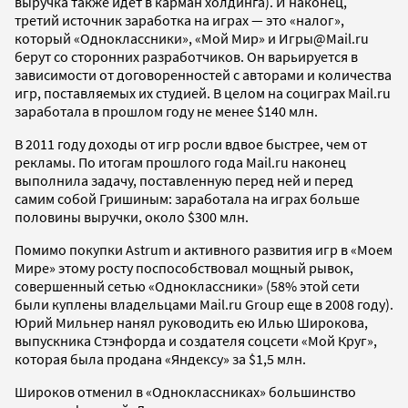
выручка также идет в карман холдинга). И наконец,
третий источник заработка на играх — это «налог»,
который «Одноклассники», «Мой Мир» и Игры@Mail.ru
берут со сторонних разработчиков. Он варьируется в
зависимости от договоренностей с авторами и количества
игр, поставляемых их студией. В целом на социграх Mail.ru
заработала в прошлом году не менее $140 млн.
В 2011 году доходы от игр росли вдвое быстрее, чем от
рекламы. По итогам прошлого года Mail.ru наконец
выполнила задачу, поставленную перед ней и перед
самим собой Гришиным: заработала на играх больше
половины выручки, около $300 млн.
Помимо покупки Astrum и активного развития игр в «Моем
Мире» этому росту поспособствовал мощный рывок,
совершенный сетью «Одноклассники» (58% этой сети
были куплены владельцами Mail.ru Group еще в 2008 году).
Юрий Мильнер нанял руководить ею Илью Широкова,
выпускника Стэнфорда и создателя соцсети «Мой Круг»,
которая была продана «Яндексу» за $1,5 млн.
Широков отменил в «Одноклассниках» большинство