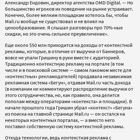
Александр Ендовин, директор агентства OMD Digital. — Но
большинство игроков их поведение на рынке устраивает.
Конечно, более мелким площадкам хотелось бы, чтобы
Mail.ru вообще не существовал и не влиял на
ценообразование. Я слышал разговоры про 70%-ные
скидки, но это очень сильное преувеличение».
Еще около $50 млн приходится на доходы от контекстной
рекламы, которые, в отличие от выручки от баннеров,
вовсе не упали Гришину в руки вместе с аудиторией.
Традиционно контекстную рекламу на портале (в том
числе и в поисковой системе — самом лакомом месте для
«контекстных» рекламодателей) продавала независимая
рекламная система «Бегун», отдавая Mail.ru часть дохода
(в компании не комментируют распределение выручки от
этого сотрудничества, но, как правило, она делится
пополам между операторами «контекста» и площадки). В
начале прошлого года Гришин убрал «контекст» «Бегуна»
из поиска на главной странице Mail.ru — он остался на
некоторых контентных порталах, — а вместо него
поставил собственную систему контекстной рекламы.
Откуда технологии, ведь контекстная реклама с