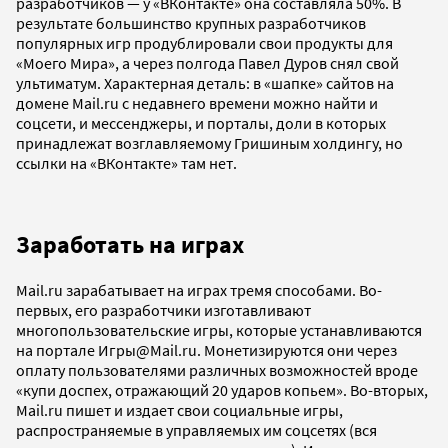
разработчиков — у «ВКонтакте» она составляла 50%. В
результате большинство крупных разработчиков
популярных игр продублировали свои продукты для
«Моего Мира», а через полгода Павел Дуров снял свой
ультиматум. Характерная деталь: в «шапке» сайтов на
домене Mail.ru с недавнего времени можно найти и
соцсети, и мессенджеры, и порталы, доли в которых
принадлежат возглавляемому Гришиным холдингу, но
ссылки на «ВКонтакте» там нет.
Заработать на играх
Mail.ru зарабатывает на играх тремя способами. Во-
первых, его разработчики изготавливают
многопользовательские игры, которые устанавливаются
на портале Игры@Mail.ru. Монетизируются они через
оплату пользователями различных возможностей вроде
«купи доспех, отражающий 20 ударов копьем». Во-вторых,
Mail.ru пишет и издает свои социальные игры,
распространяемые в управляемых им соцсетях (вся