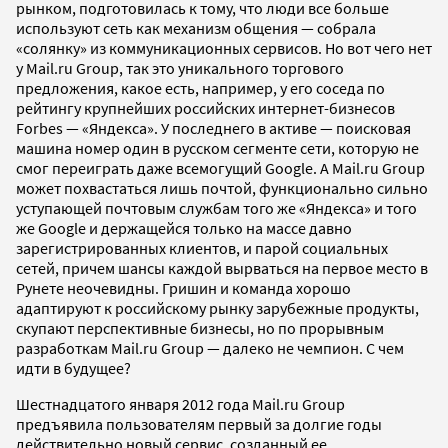
рынком, подготовилась к тому, что люди все больше
используют сеть как механизм общения — собрала
«солянку» из коммуникационных сервисов. Но вот чего нет
у Mail.ru Group, так это уникального торгового
предложения, какое есть, например, у его соседа по
рейтингу крупнейших российских интернет-бизнесов
Forbes — «Яндекса». У последнего в активе — поисковая
машина номер один в русском сегменте сети, которую не
смог переиграть даже всемогущий Google. А Mail.ru Group
может похвастаться лишь почтой, функционально сильно
уступающей почтовым службам того же «Яндекса» и того
же Google и держащейся только на массе давно
зарегистрированных клиентов, и парой социальных
сетей, причем шансы каждой вырваться на первое место в
Рунете неочевидны. Гришин и команда хорошо
адаптируют к российскому рынку зарубежные продукты,
скупают перспективные бизнесы, но по прорывным
разработкам Mail.ru Group — далеко не чемпион. С чем
идти в будущее?
Шестнадцатого января 2012 года Mail.ru Group
предъявила пользователям первый за долгие годы
действительно новый сервис, созданный ее