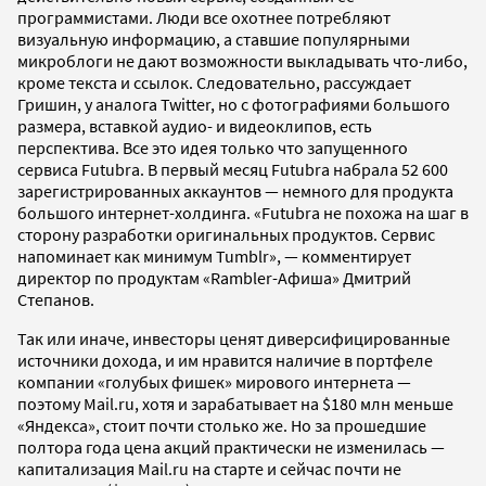
программистами. Люди все охотнее потребляют
визуальную информацию, а ставшие популярными
микроблоги не дают возможности выкладывать что-либо,
кроме текста и ссылок. Следовательно, рассуждает
Гришин, у аналога Twitter, но с фотографиями большого
размера, вставкой аудио- и видеоклипов, есть
перспектива. Все это идея только что запущенного
сервиса Futubra. В первый месяц Futubra набрала 52 600
зарегистрированных аккаунтов — немного для продукта
большого интернет-холдинга. «Futubra не похожа на шаг в
сторону разработки оригинальных продуктов. Сервис
напоминает как минимум Tumblr», — комментирует
директор по продуктам «Rambler-Афиша» Дмитрий
Степанов.
Так или иначе, инвесторы ценят диверсифицированные
источники дохода, и им нравится наличие в портфеле
компании «голубых фишек» мирового интернета —
поэтому Mail.ru, хотя и зарабатывает на $180 млн меньше
«Яндекса», стоит почти столько же. Но за прошедшие
полтора года цена акций практически не изменилась —
капитализация Mail.ru на старте и сейчас почти не