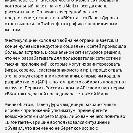
контрольный пакет, на что в Mail.ru всегда очень
рассчитывали. Получив в очередной раз это
предложение, основатель «ВКонтакте» Павел Дуров в
ответ выложил в Twitter фотографию с неприличным
жестом.
Жестикуляцией холодная война не ограничивается. В
конце нулевых в индустрии социальных сетей произошла
большая встряска. В социальной сети MySpace решили,
что чем разрабатывать для пользователей сети сотни и
тысячи приложений, которые могут их заинтересовать
(игры, сервисы, системы знакомств и пр.), проще отдать
это на откуп сторонним компаниям, открыв им код для
разработчиков (API), а потом просто собирать процент от
выручки. Первым в России открыла API своим партнерам
«ВКонтакте», за ней последовала сеть «Мой Мир».
Узнав об этом, Павел Дуров выдвинул разработчикам
игровых приложений ультиматум: пренебрегите
возможностями «Моего Мира» либо вам нечего ловить во
«ВКонтакте». Гришин воспользовался ситуацией и
объявил, что временно не берет комиссию с