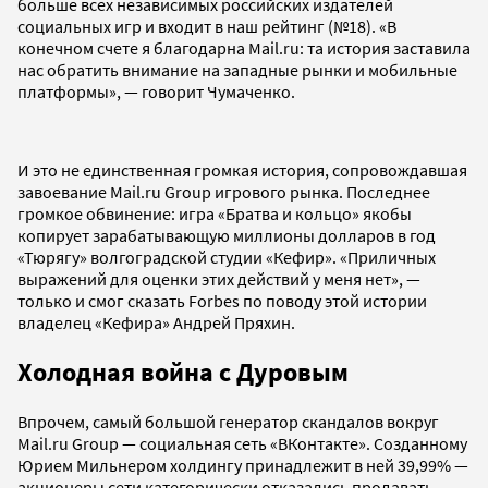
больше всех независимых российских издателей
социальных игр и входит в наш рейтинг (№18). «В
конечном счете я благодарна Mail.ru: та история заставила
нас обратить внимание на западные рынки и мобильные
платформы», — говорит Чумаченко.
И это не единственная громкая история, сопровождавшая
завоевание Mail.ru Group игрового рынка. Последнее
громкое обвинение: игра «Братва и кольцо» якобы
копирует зарабатывающую миллионы долларов в год
«Тюрягу» волгоградской студии «Кефир». «Приличных
выражений для оценки этих действий у меня нет», —
только и смог сказать Forbes по поводу этой истории
владелец «Кефира» Андрей Пряхин.
Холодная война с Дуровым
Впрочем, самый большой генератор скандалов вокруг
Mail.ru Group — социальная сеть «ВКонтакте». Созданному
Юрием Мильнером холдингу принадлежит в ней 39,99% —
акционеры сети категорически отказались продавать