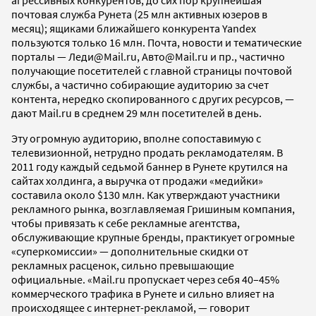
агрессивных конкурентов, до сих пор крупнейшая
почтовая служба Рунета (25 млн активных юзеров в
месяц); ящиками ближайшего конкурента Yandex
пользуются только 16 млн. Почта, новости и тематические
порталы — Леди@Mail.ru, Авто@Mail.ru и пр., частично
получающие посетителей с главной страницы почтовой
службы, а частично собирающие аудиторию за счет
контента, нередко скопированного с других ресурсов, —
дают Mail.ru в среднем 29 млн посетителей в день.
Эту огромную аудиторию, вполне сопоставимую с
телевизионной, нетрудно продать рекламодателям. В
2011 году каждый седьмой баннер в Рунете крутился на
сайтах холдинга, а выручка от продажи «медийки»
составила около $130 млн. Как утверждают участники
рекламного рынка, возглавляемая Гришиным компания,
чтобы привязать к себе рекламные агентства,
обслуживающие крупные бренды, практикует огромные
«суперкомиссии» — дополнительные скидки от
рекламных расценок, сильно превышающие
официальные. «Mail.ru пропускает через себя 40–45%
коммерческого трафика в Рунете и сильно влияет на
происходящее с интернет-рекламой, — говорит