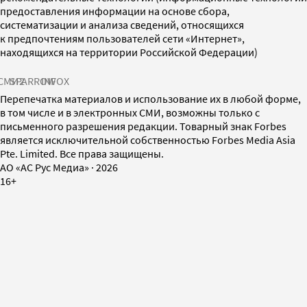
предоставления информации на основе сбора,
систематизации и анализа сведений, относящихся
к предпочтениям пользователей сети «Интернет»,
находящихся на территории Российской Федерации)
СМИ2
SPARROW
INFOX
Перепечатка материалов и использование их в любой форме,
в том числе и в электронных СМИ, возможны только с
письменного разрешения редакции. Товарный знак Forbes
является исключительной собственностью Forbes Media Asia
Pte. Limited. Все права защищены.
AO «АС Рус Медиа»
·
2026
16+