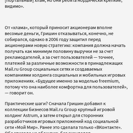
[портальный] хлам, но они ребята нордически крепкие,
видимо».
От «хлама», который приносит акционерам вполне
весомые деньги, Гришин отказываться, конечно, не
собирался, однако в 2006 году защитил перед
акционерами новую стратегию: компания должна начать
получать как минимум половину выручки не за счет
рекламодателей, а за счет пользователей — точнее,
платежей за различные возможности в принадлежащих
Mail.ru Group социальных сетях и создаваемых
компаниями холдинга социальных и мобильных игровых
приложениях. «Будущее именно за моделью freemium,
потому что она наиболее комфортна для пользователей»,
— говорит он.
Практические шаги? Сначала Гришин добавил к
коллекции бизнесов Mail.ru Group крупный игровой
холдинг Astrum, а затем открыл для сторонних
разработчиков игровых приложений код социальной
сети «Мой Мир». Ранее это сделала только «ВКонтакте».