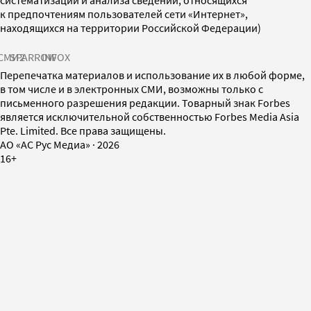
к предпочтениям пользователей сети «Интернет»,
находящихся на территории Российской Федерации)
СМИ2
SPARROW
INFOX
Перепечатка материалов и использование их в любой форме,
в том числе и в электронных СМИ, возможны только с
письменного разрешения редакции. Товарный знак Forbes
является исключительной собственностью Forbes Media Asia
Pte. Limited. Все права защищены.
AO «АС Рус Медиа»
·
2026
16+