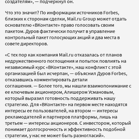
создателям», — подчеркнул он.
Что это значит? По информации источников Forbes,
близких к сторонам сделки, Mail.ru Group может отдать
основателю «ВКонтакте» право голосовать своим
пакетом. Дуров фактически получит в управление
контрольный пакет голосующих акций и два места в
совете директоров.
«С тех пор как компания Mail.ru отказалась от планов
недружественного поглощения и попыток повлиять на
независимый курс «ВКонтакте», наш конфликт с этой
организацией был исчерпан, — объяснил Дуров Forbes,
отказавшись комментировать детали
соглашения. — Более того, мы нашли взаимопонимание с
ее ключевым акционером, Алишером Усмановым,
который выразил готовность поддерживать нашу
стратегию. Для «ВКонтакте» на первом месте находятся
интересы ее пользователей, на втором — интересы
рекламодателей и партнеров платформы, лишь на
третьем — интересы акционеров. С инвестором, который
понимает долгосрочность и эффективность подобной
стратегии, у нас не может быть разногласий».