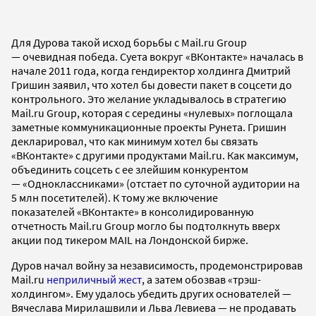
Для Дурова такой исход борьбы с Mail.ru Group
— очевидная победа. Суета вокруг «ВКонтакте» началась в
начале 2011 года, когда гендиректор холдинга Дмитрий
Гришин заявил, что хотел бы довести пакет в соцсети до
контрольного. Это желание укладывалось в стратегию
Mail.ru Group, которая с середины «нулевых» поглощала
заметные коммуникационные проекты Рунета. Гришин
декларировал, что как минимум хотел бы связать
«ВКонтакте» с другими продуктами Mail.ru. Как максимум,
объединить соцсеть с ее злейшим конкурентом
— «Одноклассниками» (отстает по суточной аудитории на
5 млн посетителей). К тому же включение
показателей «ВКонтакте» в консолидированную
отчетность Mail.ru Group могло бы подтолкнуть вверх
акции под тикером MAIL на Лондонской бирже.
Дуров начал войну за независимость, продемонстрировав
Mail.ru
неприличный жест
, а затем обозвав «трэш-
холдингом». Ему удалось убедить других основателей —
Вячеслава Мирилашвили и Льва Левиева — не продавать