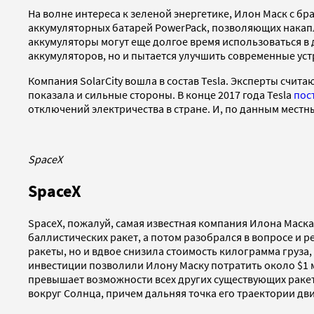
На волне интереса к зеленой энергетике, Илон Маск c бр
аккумуляторных батарей PowerPack, позволяющих накапл
аккумуляторы могут еще долгое время использоваться в
аккумуляторов, но и пытается улучшить современные устр
Компания SolarCity вошла в состав Tesla. Эксперты счит
показала и сильные стороны. В конце 2017 года Tesla
пос
отключений электричества в стране. И, по данным местн
SpaceX
SpaceX
SpaceX, пожалуй, самая известная компания Илона Маска.
баллистических ракет, а потом разобрался в вопросе и р
ракеты, но и вдвое снизила стоимость килограмма груза,
инвестиции позволили Илону Маску потратить около $1 м
превышает возможности всех других существующих ракет. 
вокруг Солнца, причем дальняя точка его траектории дв