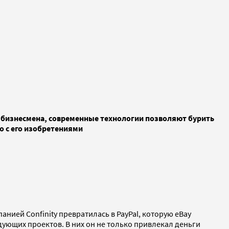
 бизнесмена, современные технологии позволяют бурить
о с его изобретениями
анией Confinity превратилась в PayPal, которую eBay
дующих проектов. В них он не только привлекал деньги