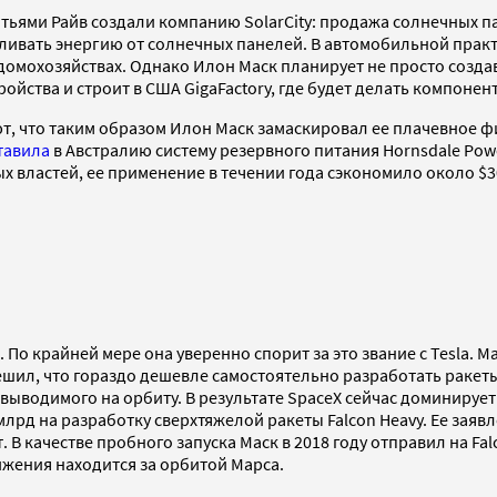
атьями Райв создали компанию SolarCity: продажа солнечных п
ивать энергию от солнечных панелей. В автомобильной практ
 домохозяйствах. Однако Илон Маск планирует не просто соз
ойства и строит в США GigaFactory, где будет делать компонен
ают, что таким образом Илон Маск замаскировал ее плачевное 
тавила
в Австралию систему резервного питания Hornsdale Pow
ых властей, ее применение в течении года сэкономило около $
 По крайней мере она уверенно спорит за это звание с Tesla. 
ешил, что гораздо дешевле самостоятельно разработать ракеты.
 выводимого на орбиту. В результате SpaceX сейчас доминируе
лрд на разработку сверхтяжелой ракеты Falcon Heavy. Ее заяв
В качестве пробного запуска Маск в 2018 году отправил на Fa
ижения находится за орбитой Марса.