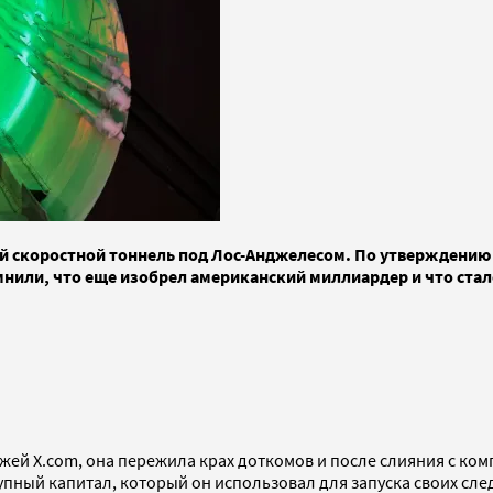
й скоростной тоннель под Лос-Анджелесом. По утверждению
нили, что еще изобрел американский миллиардер и что стал
жей X.com, она пережила крах доткомов и после слияния с комп
рупный капитал, который он использовал для запуска своих сле