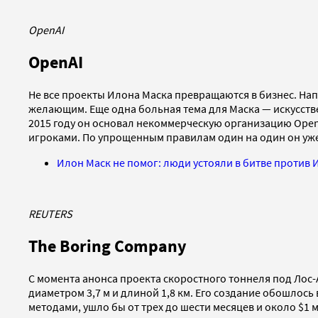
OpenAI
OpenAI
Не все проекты Илона Маска превращаются в бизнес. На
желающим. Еще одна больная тема для Маска — искусств
2015 году он основал некоммерческую организацию OpenAI
игроками. По упрощенным правилам один на один он уж
Илон Маск не помог: люди устояли в битве против 
REUTERS
The Boring Company
С момента анонса проекта скоростного тоннеля под Лос
диаметром 3,7 м и длиной 1,8 км. Его создание обошлось 
методами, ушло бы от трех до шести месяцев и около $1 