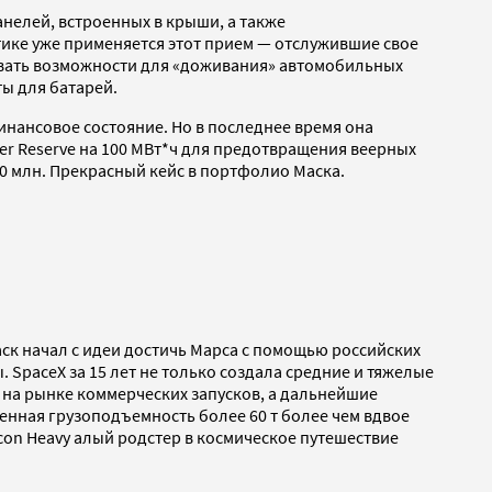
анелей, встроенных в крыши, а также
ике уже применяется этот прием — отслужившие свое
давать возможности для «доживания» автомобильных
ты для батарей.
финансовое состояние. Но в последнее время она
er Reserve на 100 МВт*ч для предотвращения веерных
30 млн. Прекрасный кейс в портфолио Маска.
Маск начал с идеи достичь Марса с помощью российских
 SpaceX за 15 лет не только создала средние и тяжелые
т на рынке коммерческих запусков, а дальнейшие
ленная грузоподъемность более 60 т более чем вдвое
lcon Heavy алый родстер в космическое путешествие