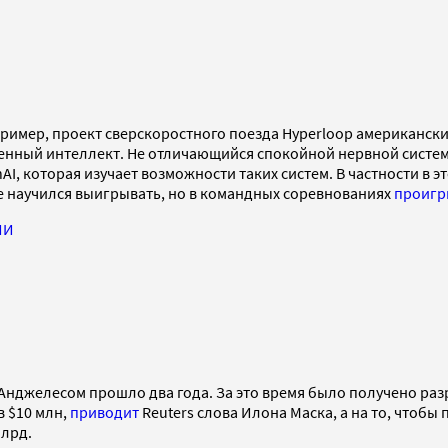
пример, проект сверскоростного поезда Hyperloop американс
енный интеллект. Не отличающийся спокойной нервной системо
, которая изучает возможности таких систем. В частности в э
е научился выигрывать, но в командных соревнованиях
проигр
ИИ
-Анджелесом прошло два года. За это время было получено р
в $10 млн,
приводит
Reuters слова Илона Маска, а на то, чтоб
млрд.