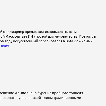
кий миллиардер предложил использовать всем
й Маск считает ИИ угрозой для человечества. Поэтому в
том году искусственный соревновался в Dota 2 с живыми
ывает
.
азрешение и выполнено бурение пробного тоннеля
ы прокопать туннель такой длины традиционными