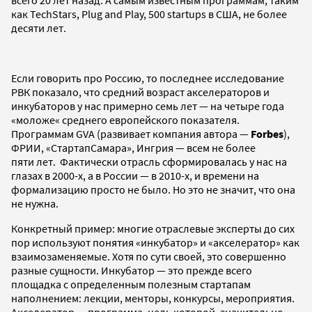
как TechStars, Plug and Play, 500 startups в США, не более
десяти лет.
Если говорить про Россию, то последнее исследование
РВК показало, что средний возраст акселераторов и
инкубаторов у нас примерно семь лет — на четыре года
«моложе« среднего европейского показателя.
Программам GVA (развивает компания автора —
Forbes
),
ФРИИ, «СтартапСамара», Ингрия — всем не более
пяти лет. Фактически отрасль сформировалась у нас на
глазах в 2000-х, а в России — в 2010-х, и времени на
формализацию просто не было. Но это не значит, что она
не нужна.
Конкретный пример: многие отраслевые эксперты до сих
пор используют понятия «инкубатор» и «акселератор» как
взаимозаменяемые. Хотя по сути своей, это совершенно
разные сущности. Инкубатор — это прежде всего
площадка с определенным полезным стартапам
наполнением: лекции, менторы, конкурсы, мероприятия.
Акселератор — программа, цель которой, значительно