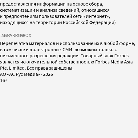
предоставления информации на основе сбора,
систематизации и анализа сведений, относящихся
к предпочтениям пользователей сети «Интернет»,
находящихся на территории Российской Федерации)
СМИ2
SPARROW
INFOX
Перепечатка материалов и использование их в любой форме,
в том числе и в электронных СМИ, возможны только с
письменного разрешения редакции. Товарный знак Forbes
является исключительной собственностью Forbes Media Asia
Pte. Limited. Все права защищены.
AO «АС Рус Медиа»
·
2026
16+