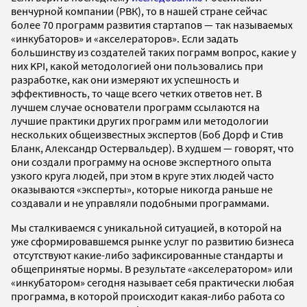
венчурной компании (РВК), то в нашей стране сейчас
более 70 программ развития стартапов — так называемых
«инкубаторов» и «акселераторов». Если задать
большинству из создателей таких пограмм вопрос, какие у
них KPI, какой методологией они пользовались при
разработке, как они измеряют их успешность и
эффективность, то чаще всего четких ответов нет. В
лучшем случае основатели программ ссылаются на
лучшие практики других программ или методологии
нескольких общеизвестных экспертов (Боб Дорф и Стив
Бланк, Александр Остервальдер). В худшем — говорят, что
они создали программу на основе экспертного опыта
узкого круга людей, при этом в круге этих людей часто
оказываются «эксперты», которые никогда раньше не
создавали и не управляли подобными программами.
Мы сталкиваемся с уникальной ситуацией, в которой на
уже сформировавшемся рынке услуг по развитию бизнеса
отсутствуют какие-либо зафиксированные стандарты и
общепринятые нормы. В результате «акселератором» или
«инкубатором» сегодня называет себя практически любая
программа, в которой происходит какая-либо работа со