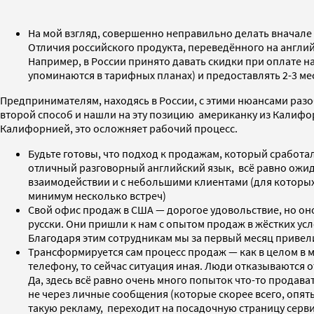
На мой взгляд, совершенно неправильно делать вначале р
Отличия российского продукта, переведённого на англий
Например, в России принято давать скидки при оплате на
упоминаются в тарифных планах) и предоставлять 2-3 ме
Предпринимателям, находясь в России, с этими нюансами разо
второй способ и нашли на эту позицию американку из Калифор
Калифорнией, это осложняет рабочий процесс.
Будьте готовы, что подход к продажам, который сработал
отличный разговорный английский язык, всё равно ожид
взаимодействии и с небольшими клиентами (для которых 
минимум несколько встреч)
Свой офис продаж в США — дорогое удовольствие, но оно 
русски. Они пришли к нам с опытом продаж в жёстких усл
Благодаря этим сотрудникам мы за первый месяц привели
Трансформируется сам процесс продаж — как в целом в м
телефону, то сейчас ситуация иная. Люди отказываются о
Да, здесь всё равно очень много попыток что-то продава
не через личные сообщения (которые скорее всего, опят
такую рекламу, переходит на посадочную страницу серви