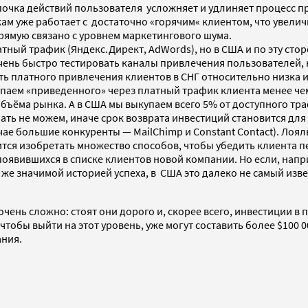
очка действий пользователя усложняет и удлиняет процесс пр
ам уже работает с достаточно «горячим« клиентом, что увели
прямую связано с уровнем маркетингового шума.
тный трафик (Яндекс.Директ, AdWords), но в США и по эту сто
очень быстро тестировать каналы привлечения пользователей
ь платного привлечения клиентов в СНГ относительно низка и
паем «приведенного» через платный трафик клиента менее чем
объёма рынка. А в США мы выкупаем всего 5% от доступного тра
пать не можем, иначе срок возврата инвестиций становится дл
е большие конкуренты — MailChimp и Constant Contact). Лояль
ся изобретать множество способов, чтобы убедить клиента пе
появившихся в списке клиентов новой компании. Но если, напр
ь же значимой историей успеха, в США это далеко не самый из
чень сложно: стоят они дорого и, скорее всего, инвестиции в
 чтобы выйти на этот уровень, уже могут составить более $100
ания.