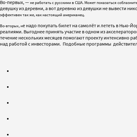
Во-первых, —
не работать с русскими в США. Может показаться соблазните
девушку из деревни, а вот деревню из девушки не вывести ник
эффективен так же, как настоящий американец.
е надо покупать билет на самолёт и лететь в Нью-Й
Во-вторых, н
реалиями. Выгоднее принять участие в одном из акселераторов.
течение нескольких месяцев помогают проекту интенсивно ра
над работой с инвесторами. Подобные программы действитель