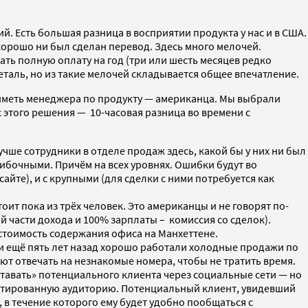
й. Есть большая разница в восприятии продукта у нас и в США.
 хорошо ни был сделан перевод. Здесь много мелочей.
ать полную оплату на год (три или шесть месяцев редко
еталь, но из такие мелочей складывается общее впечатление.
 иметь менеджера по продукту — американца. Мы выбрали
 этого решения — 10-часовая разница во времени с
учше сотрудники в отделе продаж здесь, какой бы у них ни был
ибочными. Причём на всех уровнях. Ошибки будут во
йте), и с крупными (для сделки с ними потребуется как
оит пока из трёх человек. Это американцы и не говорят по-
й части дохода и 100% зарплаты – комиссия со сделок).
 стоимость содержания офиса на Манхеттене.
ли ещё пять лет назад хорошо работали холодные продажи по
ают отвечать на незнакомые номера, чтобы не тратить время.
оставать» потенциального клиента через социальные сети — но
гментированную аудиторию. Потенциальный клиент, увидевший
 в течение которого ему будет удобно пообщаться с