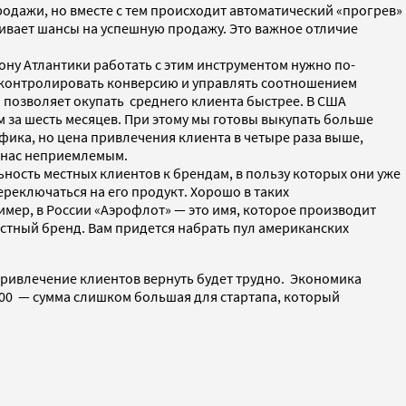
одажи, но вместе с тем происходит автоматический «прогрев»
чивает шансы на успешную продажу. Это важное отличие
рону Атлантики работать с этим инструментом нужно по-
, контролировать конверсию и управлять соотношением
 позволяет окупать среднего клиента быстрее. В США
 за шесть месяцев. При этому мы готовы выкупать больше
фика, но цена привлечения клиента в четыре раза выше,
я нас неприемлемым.
ность местных клиентов к брендам, в пользу которых они уже
реключаться на его продукт. Хорошо в таких
имер, в России «Аэрофлот» — это имя, которое производит
вестный бренд. Вам придется набрать пул американских
 привлечение клиентов вернуть будет трудно. Экономика
 000 — сумма слишком большая для стартапа, который