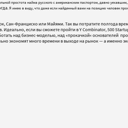
льной простота найма русского с американским паспортом, давно уехавшим, 
огда
. Я имею в виду, что даже если найденный вами на позицию человек про
орк, Сан-Франциско или Майями. Так вы потратите полгода врем
 Идеально, если вы сможете пройти в Y Combinator, 500 Startup
ботать над бизнес-моделью, над «прокачкой« основателей про
но экономят много времени в выходе на рынок — а именно эко