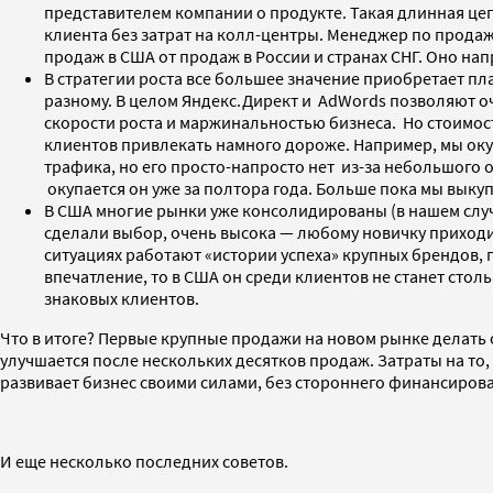
представителем компании о продукте. Такая длинная цеп
клиента без затрат на колл-центры. Менеджер по продаж
продаж в США от продаж в России и странах СНГ. Оно на
В стратегии роста все большее значение приобретает пла
разному. В целом Яндекс.Директ и AdWords позволяют 
скорости роста и маржинальностью бизнеса. Но стоимост
клиентов привлекать намного дороже. Например, мы оку
трафика, но его просто-напросто нет из-за небольшого 
окупается он уже за полтора года. Больше пока мы выку
В США многие рынки уже консолидированы (в нашем случа
сделали выбор, очень высока — любому новичку приходит
ситуациях работают «истории успеха» крупных брендов, 
впечатление, то в США он среди клиентов не станет стол
знаковых клиентов.
Что в итоге? Первые крупные продажи на новом рынке делать о
улучшается после нескольких десятков продаж. Затраты на то,
развивает бизнес своими силами, без стороннего финансиров
И еще несколько последних советов.