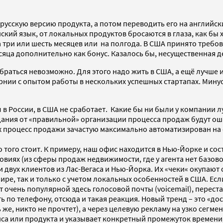
усскую версию продукта, а потом переводить его на английски
ский язык, от локальных продуктов бросаются в глаза, как бы
 три или шесть месяцев или на полгода. В США принято требов
сяца дополнительно как бонус. Казалось бы, несущественная д
браться невозможно. Для этого надо жить в США, а ещё лучше
нии с опытом работы в нескольких успешных стартапах. Минус
 в России, в США не сработает. Какие бы ни были у компании л
ания от «правильной» организации процесса продаж будут ош
процесс продажи зачастую максимально автоматизирован на са
того стоит. К примеру, наш офис находится в Нью-Йорке и сост
овиях (из сферы продаж недвижимости, где у агента нет базово
 двух клиентов из Лас-Вегаса и Нью-Йорка. Их «чеки« окупают
ире, так и только с учетом локальных особенностей в США. Ес
т очень популярной здесь голосовой почты (voicemail), перест
ть по телефону, отсюда и такая реакция. Новый тренд – это «д
ь же, никто не прочтет), а через целевую рекламу на узко се
са или продукта и указывает конкретный промежуток времени,